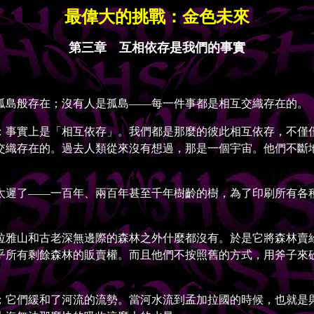
最偉大的挑戰：金色未來
第三章 互相依存是我們的事實
島般存在；沒有人是孤島——每一件事都是相互交織存在的。
事實上是「相互依存」。我們都是那麼的彼此相互依存，不僅僅
交織存在的。過去人類從來沒有想過，那是一個宇宙。他們不斷
遲了——一百年、兩百年甚至千年樹齡的樹，為了印刷所有各種
雅山和古老深無邊際的森林之外什麼都沒有。於是它將森林賣給
乎所有剩餘森林的販賣權。而且他們不按照舊的方式，用斧子來
它們緩和了河流的流勢。當河水流到孟加拉國的時候，也就是與