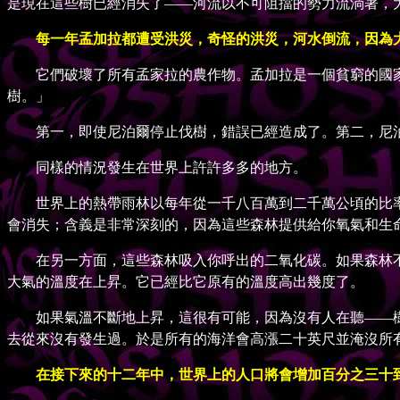
是現在這些樹已經消失了——河流以不可阻擋的勢力流淌著，
每一年孟加拉都遭受洪災，奇怪的洪災，河水倒流，因為
它們破壞了所有孟家拉的農作物。孟加拉是一個貧窮的國家
樹。」
第一，即使尼泊爾停止伐樹，錯誤已經造成了。第二，尼泊
同樣的情況發生在世界上許許多多的地方。
世界上的熱帶雨林以每年從一千八百萬到二千萬公頃的比率
會消失；含義是非常深刻的，因為這些森林提供給你氧氣和生
在另一方面，這些森林吸入你呼出的二氧化碳。如果森林不
大氣的溫度在上昇。它已經比它原有的溫度高出幾度了。
如果氣溫不斷地上昇，這很有可能，因為沒有人在聽——樹
去從來沒有發生過。於是所有的海洋會高漲二十英尺並淹沒所
在接下來的十二年中，世界上的人口將會增加百分之三十