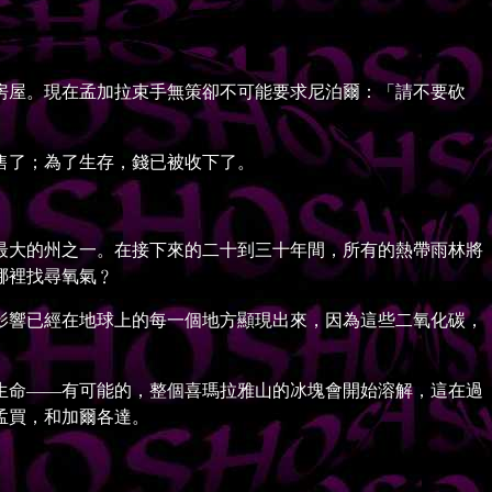
屋。現在孟加拉束手無策卻不可能要求尼泊爾：「請不要砍
售了；為了生存，錢已被收下了。
大的州之一。在接下來的二十到三十年間，所有的熱帶雨林將
哪裡找尋氧氣﹖
響已經在地球上的每一個地方顯現出來，因為這些二氧化碳，
命——有可能的，整個喜瑪拉雅山的冰塊會開始溶解，這在過
孟買，和加爾各達。