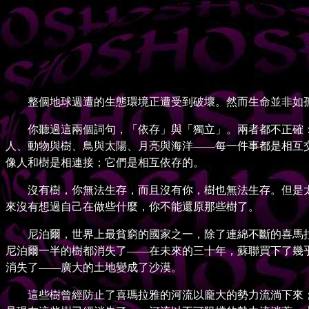
整個地球週遭的生態環境正遭受到破壞。然而生命並非如孤
你聽過這兩個詞句，「依存」與「獨立」。兩者都不正確：
人、動物與樹、鳥與太陽、月亮與海洋——每一件事都是相互
像人和樹是相連接；它們是相互依存的。
沒有樹，你無法生存，而且沒有你，樹也無法生存。但是太
來沒有想過自己在做些什麼，你不能還原那些樹了。
尼泊爾，世界上最貧窮的國家之一，除了連綿不斷的喜馬拉
尼泊爾一半的樹都消失了——在未來的三十年，蘇聯買下了幾
消失了——廣大的土地變成了沙漠。
這些樹曾經防止了喜瑪拉雅的河流以龐大的勢力流淌下來；