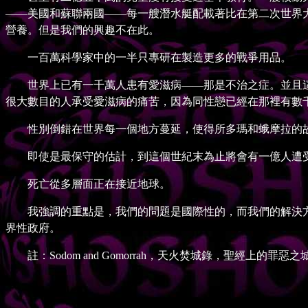
——美國和蘇聯兩國——每一艘潛水艇配載著比在第二次世界
營養。但是我們的興趣不在此。
一百萬科學家中的一半只專研在製造更多的戰爭用品。
世界上已有一千萬人患有愛滋病——那是不治之症。並且這
很大數目的人承受愛滋病的痛苦，因為同性戀已經在那裡有數
性別倒錯在世界每一個地方蔓延，使得所多瑪和蛾摩拉的故事
即使是最保守的估計，到這個世紀末為止將會有一億人遭受
死亡從多層面正在接近地球。
我強調的重點是，我們的問題是國際性的，而我們的解決方
界性政府。
註：Sodom and Gomorrah，天火焚城錄，聖經上的罪惡之