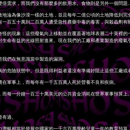
倍需求，而我們沒有那麼多的飲用水。食物則是另外一個問題
地淪為像沙漠一樣的土地，並且每年二億公頃的土地降低到完全
有一百五十萬到二百萬人遭受急性農藥中毒的毒害，與殺蟲劑有
怪的現象：這些廢氣向上移動並在覆蓋著地球表層二十英裡的一
對生命有益的光線照射進來。現在我們的工廠和產業製造的廢氣
我們在無意識當中製造的漏洞。
的危險狀態中。但是既得利益者還沒有準備好阻止這些工廠或
在軍事上，而每年有一千五百萬人死於營養不良和疾病。
而每一分鐘一百三十萬美元的公共資金消耗在世界軍事預算上
曾有過。
潛艇相當於發展中國家的一千六百萬學齡兒童一年的教育預算。