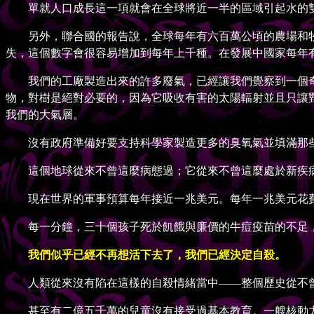
單就人口成長這一項就會在全球將近一半的區域引起水的雙
另外，聯合國的報告說，全球每年有六百萬公頃的農場和牧
失，這個數字會很容易增加到每年上千種。在發展中國家每年
我們的工廠製造出來的許多廢氣，已經讓我們覺察到一個奇
物，對樹是絕對必要的，因為它吸收有害的太陽輻射並且只讓
我們的大氣層。
沒有政府準備好要支持科學家製造更多的臭氧氣並填滿那些
這個地球從來不曾這麼病態過；它從來不曾這麼處於新疾病
現在世界的軍事預算每年接近一兆美元。每年一兆美元花費
每一分鐘，三十個孩子死於飢餓與廉價的牛痘疫苗的不足，
我們似乎已經不再想活下去了，我們已經決定自殺。
人類從來沒有陷在這樣的自殺情緒當中——整個歷史從不
甚至有二億五千萬的兒童沒有接受過基本教育。一艘核動力