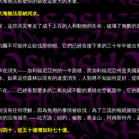
大海無法那麼快的吸收這麼大的水量。
大海無法容納河水。
，這些洪災奪走了成千上百的人和動物的生命，破壞了無數的房
爾不可能停止砍伐那些樹。它們已經在接下來的三十年中被出
在消失——加利福尼亞州的一半面積，而加利福尼亞州是美國最
命。如果這些森林以現有的速度消失，人類將不知如何是好，從
在……已經有那麼多的二氧化碳不斷的累積在空氣當中，它的影
沒有任何理解，因為無用的事情被砍伐；為了三流的報紙摧毀生
有的沿海城市——比方說，紐約，倫敦，舊金山，阿姆斯特丹，
到四十，從五十億增加到七十億。