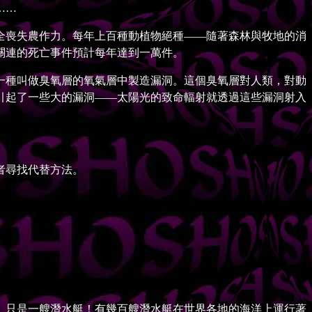
……
喪失農作力。每年上百種動植物絕種——隨著森林與牧地的消
關連的死亡事件預計每年達到一萬件。
種叫做臭氧層的氧氣層中製造漏洞。這個臭氧層對人類，對動
引起了一些大的漏洞——太陽光的致命輻射就透過這些漏洞射入
者尋找代替方法。
。
只是一艘潛水艇！有幾百艘潛水艇在世界各地的海洋上運行著