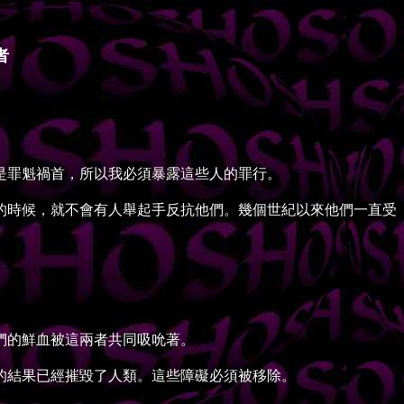
者
。
罪魁禍首，所以我必須暴露這些人的罪行。
時候，就不會有人舉起手反抗他們。幾個世紀以來他們一直受
們的鮮血被這兩者共同吸吮著。
結果已經摧毀了人類。這些障礙必須被移除。