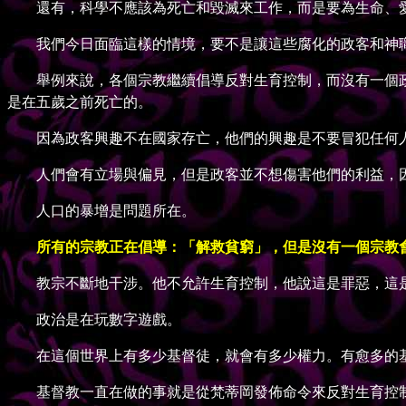
還有，科學不應該為死亡和毀滅來工作，而是要為生命、愛
我們今日面臨這樣的情境，要不是讓這些腐化的政客和神職
舉例來說，各個宗教繼續倡導反對生育控制，而沒有一個政
是在五歲之前死亡的。
因為政客興趣不在國家存亡，他們的興趣是不要冒犯任何人
人們會有立場與偏見，但是政客並不想傷害他們的利益，因
人口的暴增是問題所在。
所有的宗教正在倡導：「解救貧窮」，但是沒有一個宗教
教宗不斷地干涉。他不允許生育控制，他說這是罪惡，這是
政治是在玩數字遊戲。
在這個世界上有多少基督徒，就會有多少權力。有愈多的基
基督教一直在做的事就是從梵蒂岡發佈命令來反對生育控制