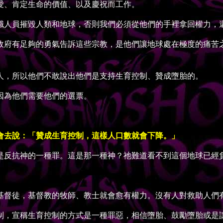
、肯定生命的價值、以及慶祝而工作。
人員摧毀人類和地球，否則我們必須從他們的手裡拿回權力，
府有足夠的勇氣告訴這些宗教，是他們讓地球處在極度的痛苦之
，所以他們不敢說出他們是支持生育控制、贊成墮胎的。
為他們需要他們的選票。
會去說：「贊成生育控制，這樣人口數就會下降。」
反抗神的一種罪。這是那一種神？祂難道看不到這個地球已經
督徒，基督教的牧師、教士就會愈有權力。沒有人對救助人們
，宣稱生育控制的方式是一種罪惡，相信墮胎、鼓勵墮胎或是