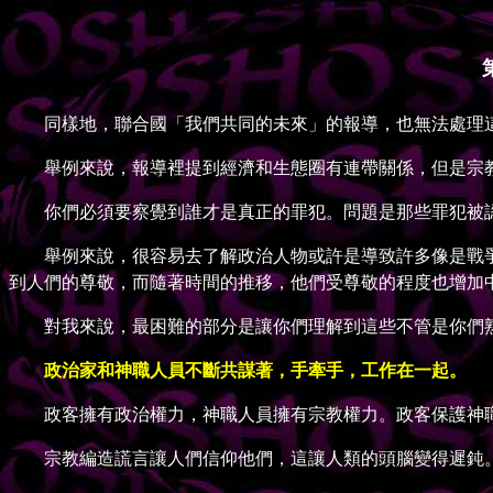
同樣地，聯合國「我們共同的未來」的報導，也無法處理這
舉例來說，報導裡提到經濟和生態圈有連帶關係，但是宗
你們必須要察覺到誰才是真正的罪犯。問題是那些罪犯被認
舉例來說，很容易去了解政治人物或許是導致許多像是戰爭
到人們的尊敬，而隨著時間的推移，他們受尊敬的程度也增加
對我來說，最困難的部分是讓你們理解到這些不管是你們熟
政治家和神職人員不斷共謀著，手牽手，工作在一起。
政客擁有政治權力，神職人員擁有宗教權力。政客保護神職
宗教編造謊言讓人們信仰他們，這讓人類的頭腦變得遲鈍。