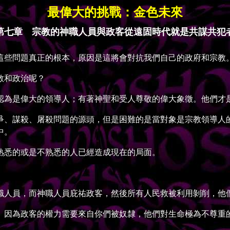
最偉大的挑戰：金色未來
第七章 宗教的神職人員與政客從遠固時代就是共謀共犯
些問題真正的根本，原因是這將會對抗我們自己的政府和宗教
教和政治呢？
為是偉大的領導人；有著神聖和受人尊敬的偉大象徵。他們才是
、謀殺、屠殺問題的源頭，但是困難的是當對象是宗教領導人的
中。
悉的或是不熟悉的人已經造成現在的局面。
人員，而神職人員庇祐政客，然後所有人民救被利用剝削，他
因為政客的權力需要來自你們被奴隸，他們對生命極為不尊重的