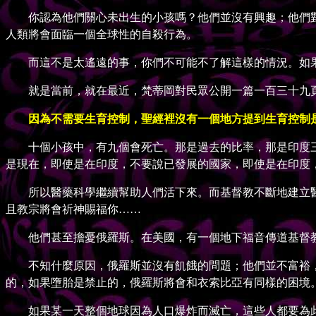
你認為他們關心未出生的小孩嗎？他們並沒有興趣；他們對
人類將會面臨一個全球性的自殺行為。
而這不是太遙遠的事，你們不可能不了解這樣的情況。如果
就是當前，就在最近，梵蒂岡對民眾公開一篇一百三十九頁
因為不需要生育控制，聖經裡沒有一個地方提到生育控制
十個小孩中，有九個會死亡。那是過去的比率，那是印度三
是現在，即使是在印度，不要說已發展的國家，即使是在印度
所以醫藥科學繼續幫助人們活下來。而基督教不斷地建立醫
且教宗將會祈神賜福你……
他們甚至擔憂俄羅斯。在美國，有一個地下福音傳道基督教
不知什麼原因，俄羅斯並沒有飢餓的問題；他們並不富裕，
的，如果墮胎是禁止的，俄羅斯將會和衣索比亞有同樣的困境
如果某一天整個地球因為人口爆炸而滅亡，這些人都要為此