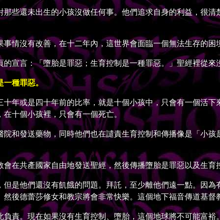
那些還未出生的小孩沒做任何事。他們追求自身的利益，很清楚
事情沒有改善，在十二年內，這世界會面臨一個無法生存的困
的宣言：「墮胎是罪惡；生育控制是一種罪惡。」聖經裡從來
是一種罪惡。
十年或是四十年前的比率，就是十個小孩中，只會有一個活下來
，在十個小孩裡，只會有一個死亡。
院和發送藥物，同時他們也在譴責生育控制和傳播像是「小孩是
會在共產國家自由地發送聖經，然後傳播墮胎是罪惡以及生育
但是他們還沒有飢餓的問題。拜託，至少離他們遠一點。因為有
。然後德蕾莎修女和教宗將會非常快樂。這個地下福音傳道基督
負責。現在如果沒有生育控制、墮胎，這個地球將不可能富裕