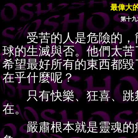
最偉大
第十九
受苦的人是危險的，簡
球的生滅與否。他們太苦
希望最好所有的東西都毀
在乎什麼呢？
只有快樂、狂喜、跳舞
在。
嚴肅根本就是靈魂的病