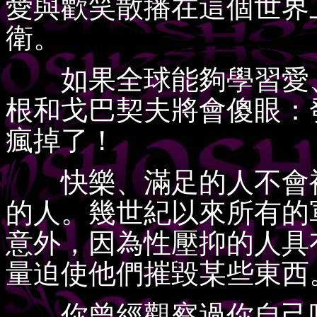
愛與歡笑散播在這個世界
衛。
如果全球能夠學習愛、
根和戈巴契夫將會傻眼：
瘋掉了！
快樂、滿足的人不會被
的人。幾世紀以來所有的
意外，因為性壓抑的人具
量迫使他們摧毀某些東西
你曾經觀察過你自己嗎