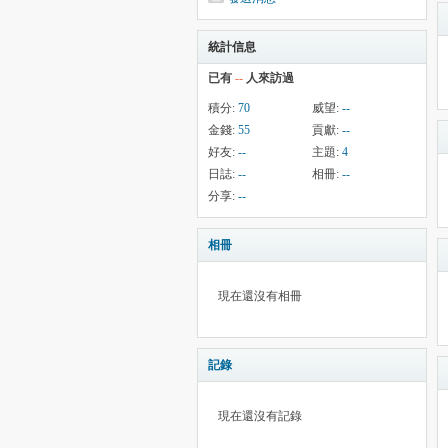
統計信息
已有
--
人來訪過
積分:
70
威望:
--
金錢:
55
貢獻:
--
好友:
--
主題:
4
日誌:
--
相冊:
--
分享:
--
相冊
現在還沒有相冊
記錄
現在還沒有記錄