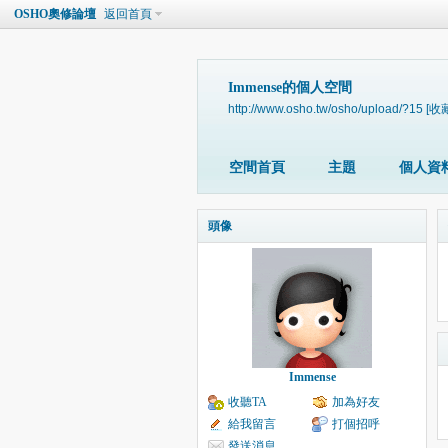
OSHO奧修論壇
返回首頁
Immense的個人空間
http://www.osho.tw/osho/upload/?15
[收
空間首頁
主題
個人資
頭像
Immense
收聽TA
加為好友
給我留言
打個招呼
發送消息