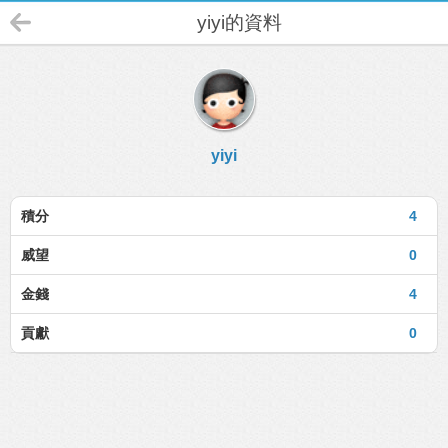
yiyi的資料
yiyi
積分
4
威望
0
金錢
4
貢獻
0