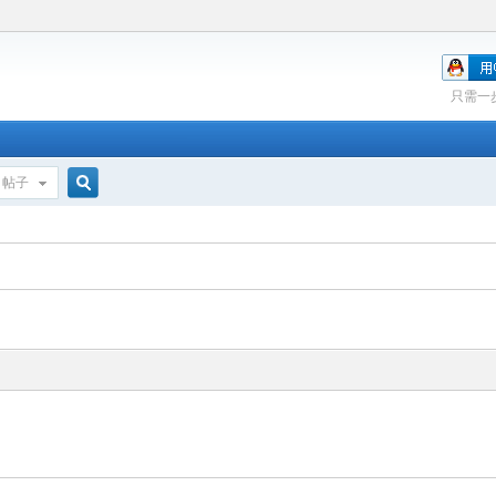
只需一
帖子
搜
索