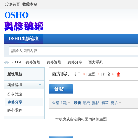
設為首頁
收藏本站
OSHO奧修論壇
OSHO奧修論壇
奧修論壇
奧修分享
西方系列
西方系列
版塊導航
今日:
0
|
主題:
8
|
排名:
6
奧修論壇
OS
»
›
›
›
分享討論
奧修分享
全部主題
最新
熱門
熱帖
精華
更多
靜心課程
本版塊或指定的範圍內尚無主題