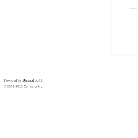
Powered by
Discuz!
X3.1
© 2001-2013
Comsenz Inc.