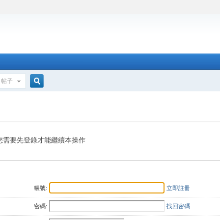
帖子
搜
索
您需要先登錄才能繼續本操作
帳號:
立即註冊
密碼:
找回密碼