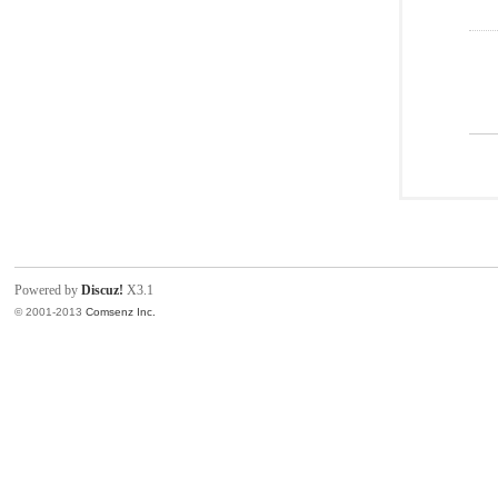
Powered by
Discuz!
X3.1
© 2001-2013
Comsenz Inc.