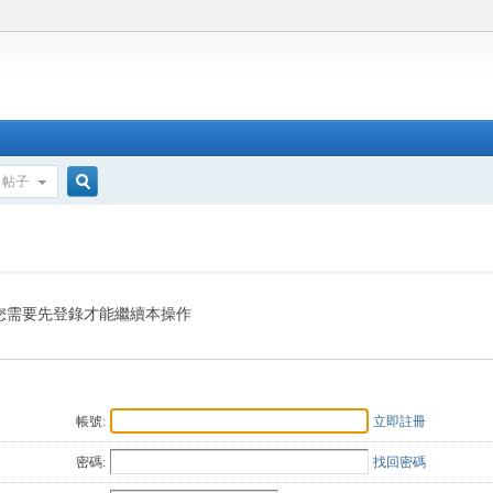
帖子
搜
索
您需要先登錄才能繼續本操作
帳號:
立即註冊
密碼:
找回密碼