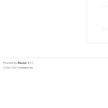
Powered by
Discuz!
X3.1
© 2001-2013
Comsenz Inc.