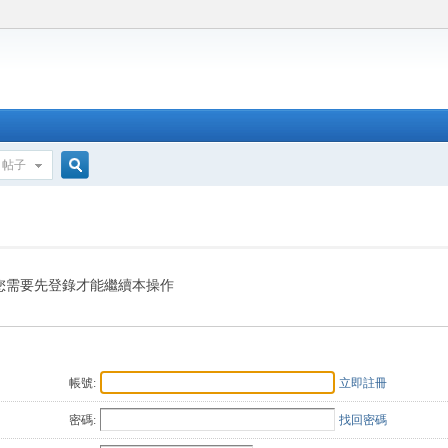
帖子
搜
索
您需要先登錄才能繼續本操作
帳號:
立即註冊
密碼:
找回密碼