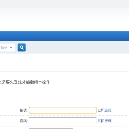
帖子
搜
索
您需要先登錄才能繼續本操作
帳號:
立即註冊
密碼:
找回密碼