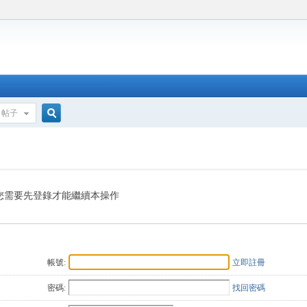
帖子
搜
索
您需要先登錄才能繼續本操作
帳號:
立即註冊
密碼:
找回密碼