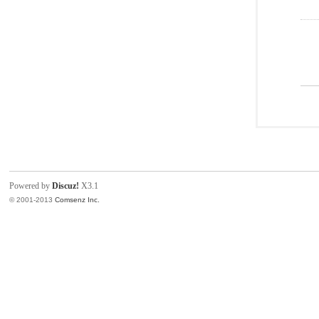
Powered by
Discuz!
X3.1
© 2001-2013
Comsenz Inc.