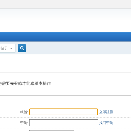
帖子
搜
索
您需要先登錄才能繼續本操作
帳號:
立即註冊
密碼:
找回密碼