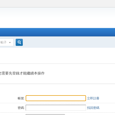
帖子
搜
索
您需要先登錄才能繼續本操作
帳號:
立即註冊
密碼:
找回密碼