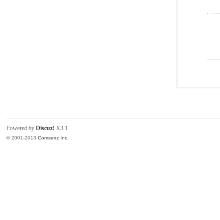
Powered by
Discuz!
X3.1
© 2001-2013
Comsenz Inc.