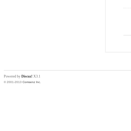
Powered by
Discuz!
X3.1
© 2001-2013
Comsenz Inc.