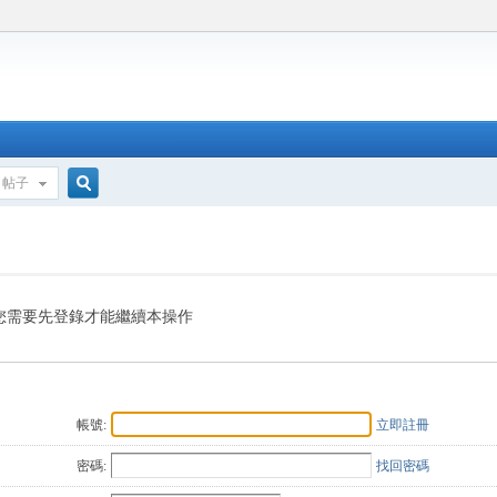
帖子
搜
索
您需要先登錄才能繼續本操作
帳號:
立即註冊
密碼:
找回密碼