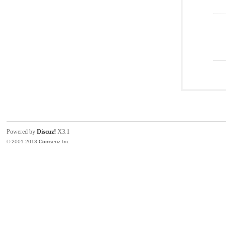
Powered by
Discuz!
X3.1
© 2001-2013
Comsenz Inc.