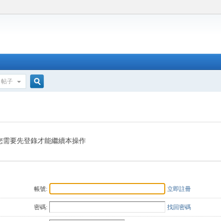
帖子
搜
索
您需要先登錄才能繼續本操作
帳號:
立即註冊
密碼:
找回密碼