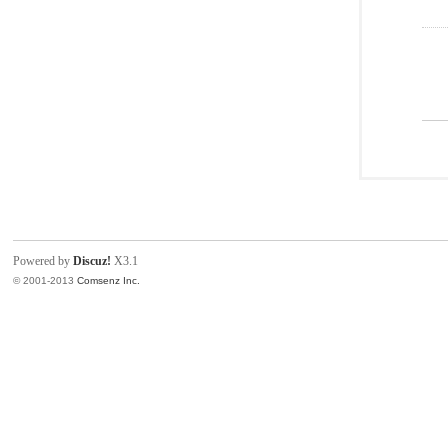
Powered by
Discuz!
X3.1
© 2001-2013
Comsenz Inc.