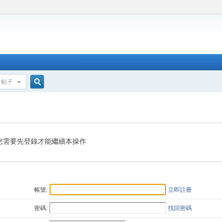
帖子
搜
索
您需要先登錄才能繼續本操作
帳號:
立即註冊
密碼:
找回密碼