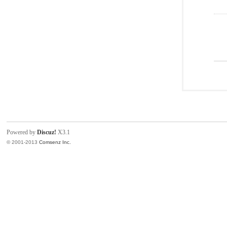
Powered by
Discuz!
X3.1
© 2001-2013
Comsenz Inc.