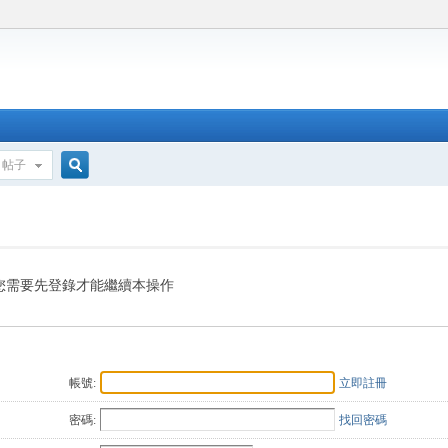
帖子
搜
索
您需要先登錄才能繼續本操作
帳號:
立即註冊
密碼:
找回密碼