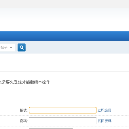
帖子
搜
索
您需要先登錄才能繼續本操作
帳號:
立即註冊
密碼:
找回密碼