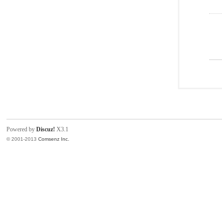
Powered by
Discuz!
X3.1
© 2001-2013
Comsenz Inc.