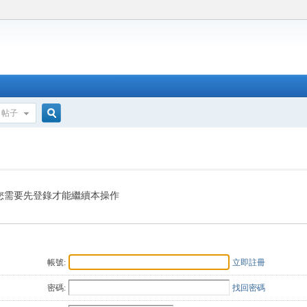
帖子
搜
索
您需要先登錄才能繼續本操作
帳號:
立即註冊
密碼:
找回密碼