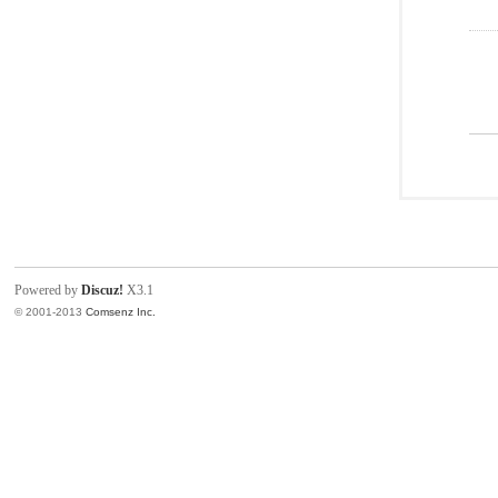
Powered by
Discuz!
X3.1
© 2001-2013
Comsenz Inc.