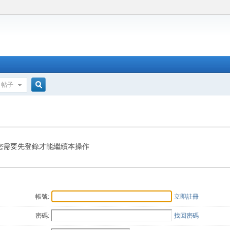
帖子
搜
索
您需要先登錄才能繼續本操作
帳號:
立即註冊
密碼:
找回密碼