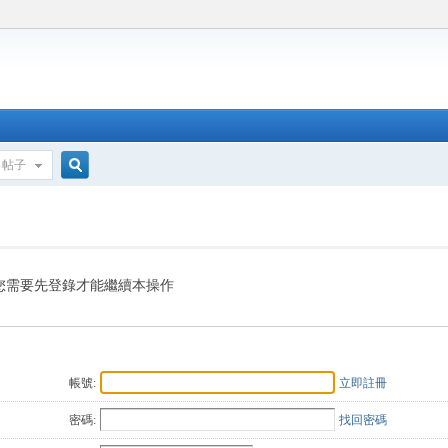
帖子
搜
索
您需要先登錄才能繼續本操作
帳號:
立即註冊
密碼:
找回密碼