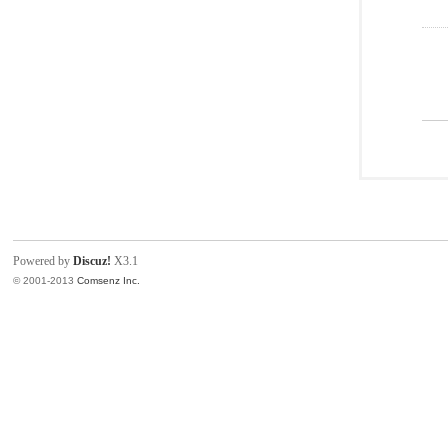
Powered by
Discuz!
X3.1
© 2001-2013
Comsenz Inc.