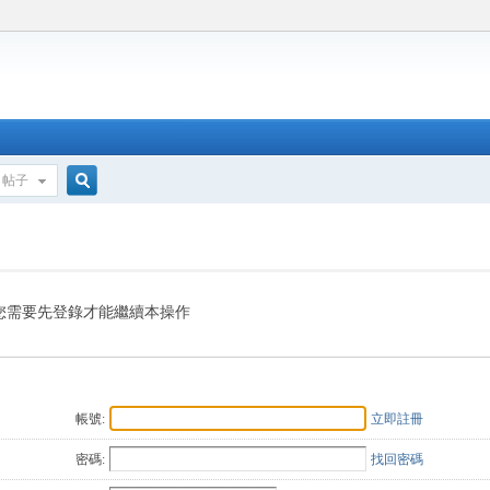
帖子
搜
索
您需要先登錄才能繼續本操作
帳號:
立即註冊
密碼:
找回密碼