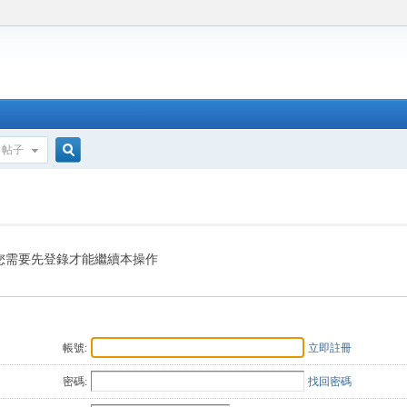
帖子
搜
索
您需要先登錄才能繼續本操作
帳號:
立即註冊
密碼:
找回密碼