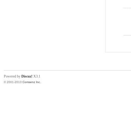
Powered by
Discuz!
X3.1
© 2001-2013
Comsenz Inc.