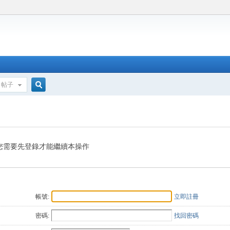
帖子
搜
索
您需要先登錄才能繼續本操作
帳號:
立即註冊
密碼:
找回密碼