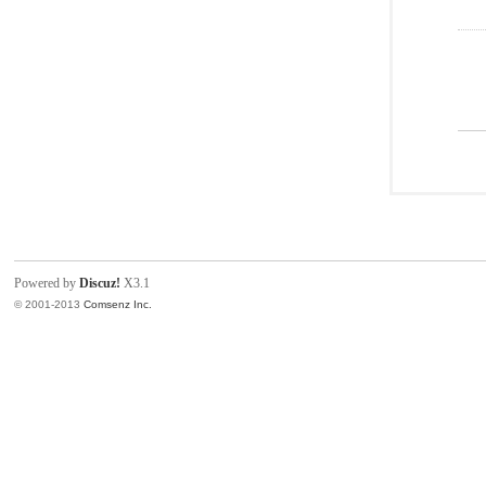
Powered by
Discuz!
X3.1
© 2001-2013
Comsenz Inc.