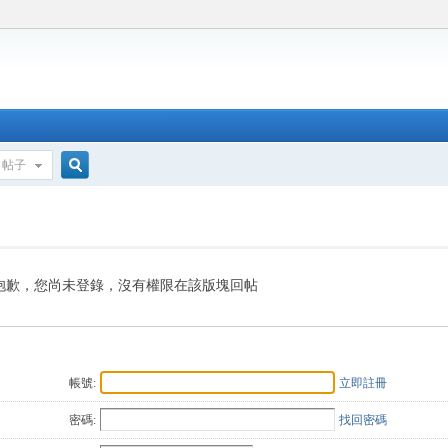
帖子
搜
索
抱歉，您尚未登錄，沒有權限在該版塊回帖
帳號:
立即註冊
密碼:
找回密碼