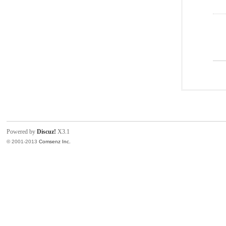
Powered by
Discuz!
X3.1
© 2001-2013
Comsenz Inc.