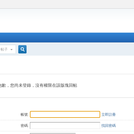
帖子
搜
索
抱歉，您尚未登錄，沒有權限在該版塊回帖
帳號:
立即註冊
密碼:
找回密碼