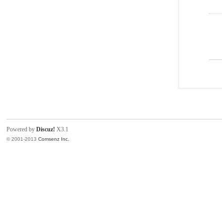
Powered by
Discuz!
X3.1
© 2001-2013
Comsenz Inc.