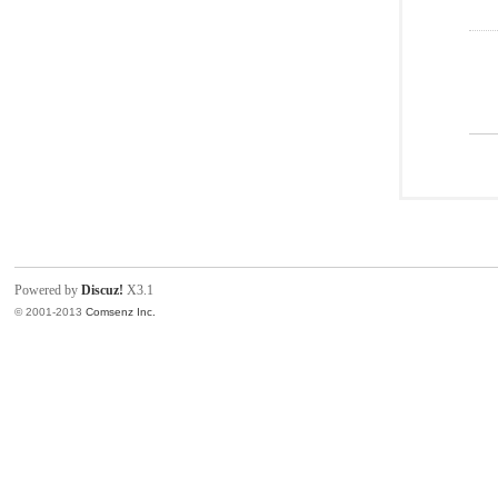
Powered by
Discuz!
X3.1
© 2001-2013
Comsenz Inc.