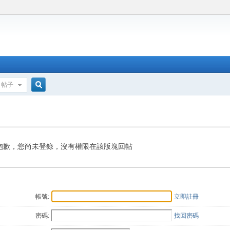
帖子
搜
索
抱歉，您尚未登錄，沒有權限在該版塊回帖
帳號:
立即註冊
密碼:
找回密碼