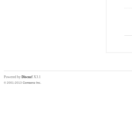
Powered by
Discuz!
X3.1
© 2001-2013
Comsenz Inc.