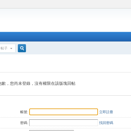
帖子
搜
索
抱歉，您尚未登錄，沒有權限在該版塊回帖
帳號:
立即註冊
密碼:
找回密碼