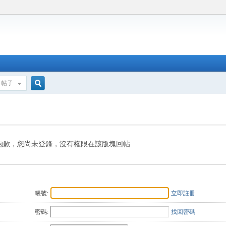
帖子
搜
索
抱歉，您尚未登錄，沒有權限在該版塊回帖
帳號:
立即註冊
密碼:
找回密碼