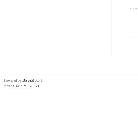
Powered by
Discuz!
X3.1
© 2001-2013
Comsenz Inc.