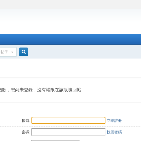
帖子
搜
索
抱歉，您尚未登錄，沒有權限在該版塊回帖
帳號:
立即註冊
密碼:
找回密碼