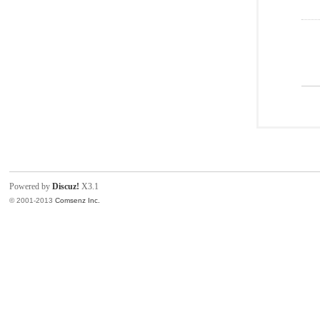
Powered by
Discuz!
X3.1
© 2001-2013
Comsenz Inc.