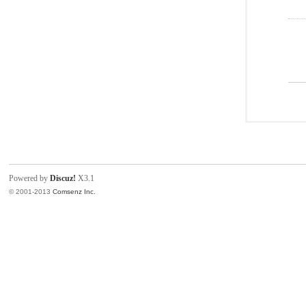
Powered by
Discuz!
X3.1
© 2001-2013
Comsenz Inc.