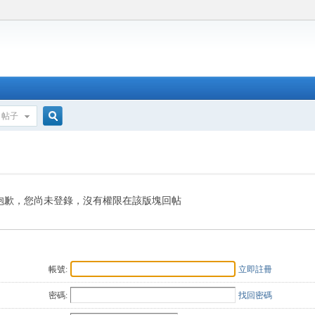
帖子
搜
索
抱歉，您尚未登錄，沒有權限在該版塊回帖
帳號:
立即註冊
密碼:
找回密碼