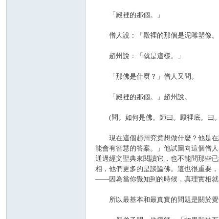
「殿裡的那個。」
僧人說：「殿裡的那個是泥雕塑像。
趙州說：「就是這樣。」
「那佛是什麼？」僧人又問。
「殿裡的那個。」趙州說。
(問。如何是佛。師曰。殿裡底。曰。
現在這個趙州究竟想做什麼？他是在說
能會有智慧的答案。」他試圖向這個僧人
通過經文聖典來閱讀它，也不能問那些已
相，他們更多的是談論佛。這也很重要，
——因為當你覺知到的時候，真理實相就
所以最基本和最真實的問題是關於覺知