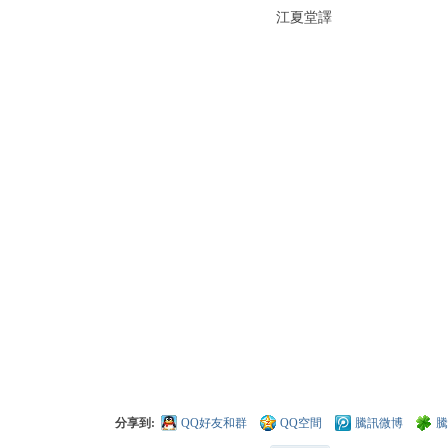
江夏堂譯
分享到:
QQ好友和群
QQ空間
騰訊微博
騰