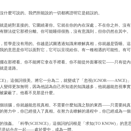
什麼可說的。我們所能說的一切都將證明它是錯誤的。
是絕對直接的。它圍繞著你。它就在你的內在深處，不在你之外。沒有
有辦法從它那裡分離。你可能睡得很熟，沒有意識到，但你仍然在其中。
哲學是沒有用的。你越是試圖透過知識來瞭解真相，你就越是昏睡。這
我的意思是你可以面對它，它可以呈現給你。有一種相遇的可能性。有可
在那裡看。你不能將它拿在手裡看。你不能從外面審視它——只有從內
就是道路。
CE)」這個詞很美。將它一分為二，就變成了「忽視(IGNOR——ANC
人變得更加無明，因為他認為自己所知道的知識越多，他就越能忽視事實
被蒙蔽了。他看不見那是什麼。
頭腦，你就越能忽視真相。不需要什麼知識之類的東西——只需要純真
的努力中，你已經侵入了真相。在努力去瞭解的過程中，你已經成為一個
。「科學(SCIENCE)」這個詞的詞根是「求知(TO KNOW)」
，意思是結合在一起——處於愛中，成為一體。