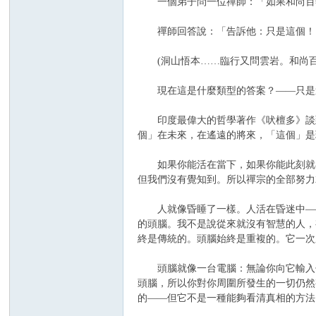
一個弟子問一位禪師：「如果和尚百年
禪師回答說：「告訴他：只是這個！
(洞山悟本……臨行又問雲岩。和尚百
現在這是什麼類型的答案？——只是
印度最偉大的哲學著作《吠檀多》談到了「
個」在未來，在遙遠的將來，「這個」是
如果你能活在當下，如果你能此刻就在
但我們沒有覺知到。所以禪宗的全部努力
人就像昏睡了一樣。人活在昏迷中——
的頭腦。我不是說從來就沒有智慧的人，
終是傳統的。頭腦始終是重複的。它一次
頭腦就像一台電腦：無論你向它輸入什
頭腦，所以你對你周圍所發生的一切仍然
的——但它不是一種能夠看清真相的方法