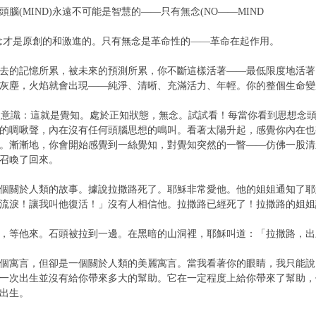
MIND)永遠不可能是智慧的——只有無念(NO——MIND
才是原創的和激進的。只有無念是革命性的——革命在起作用。
的記憶所累，被未來的預測所累，你不斷這樣活著——最低限度地活著
灰塵，火焰就會出現——純淨、清晰、充滿活力、年輕。你的整個生命變
)的意識：這就是覺知。處於正知狀態，無念。試試看！每當你看到思想念
的啁啾聲，內在沒有任何頭腦思想的鳴叫。看著太陽升起，感覺你內在也
。漸漸地，你會開始感覺到一絲覺知，對覺知突然的一瞥——仿佛一股清
召喚了回來。
關於人類的故事。據說拉撒路死了。耶穌非常愛他。他的姐姐通知了耶
流淚！讓我叫他復活！」沒有人相信他。拉撒路已經死了！拉撒路的姐姐
等他來。石頭被拉到一邊。在黑暗的山洞裡，耶穌叫道：「拉撒路，出
寓言，但卻是一個關於人類的美麗寓言。當我看著你的眼睛，我只能說
一次出生並沒有給你帶來多大的幫助。它在一定程度上給你帶來了幫助，
出生。