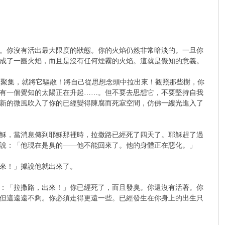
。你沒有活出最大限度的狀態。你的火焰仍然非常暗淡的。一旦你
成了一團火焰，而且是沒有任何煙霧的火焰。這就是覺知的意義。
頭聚集，就將它驅散！將自己從思想念頭中拉出來！觀照那些樹，你
有一個覺知的太陽正在升起……。但不要去思想它，不要堅持自我
新的微風吹入了你的已經變得陳腐而死寂空間，仿佛一縷光進入了
穌，當消息傳到耶穌那裡時，拉撒路已經死了四天了。耶穌趕了過
說：「他現在是臭的——他不能回來了。他的身體正在惡化。」
來！」據說他就出來了。
：「拉撒路，出來！」你已經死了，而且發臭。你還沒有活著。你
但這遠遠不夠。你必須走得更遠一些。已經發生在你身上的出生只