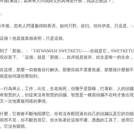
後(滅度)，如果有人問我師父的真傳是什麼，我該怎麼說？」
」
年後。忽有人問還邈得師真否。如何只對。岩曰。但向伊道。只這是。—
這個！他直接真相表明：只是這個。
那個」：「TATWAMASI SWETKETU——你就是它，SWETK
現在當下。「這個」就是「那個」。此岸就是彼岸。此生是唯一的生命，
這裡，那麼一切都會自行解決。那麼你就不需要焦慮。那麼就什麼都不
就是如何讓你覺知到。
行為舉止，工作，出生，生老病死，但幾乎是昏睡，打著鼾。人的頭腦
有智慧的人，但從來沒有智慧的頭腦。智慧是一種當頭腦不在時才會出現
又一次地重複同樣的事情。
麼，它都會不斷地咀嚼它。你有沒有觀照過你自己的頭腦以及它的功能
視而不見，你不斷忽視它。你太執著於這個平庸、愚蠢的工具了。使用它
。它沒有眼睛。