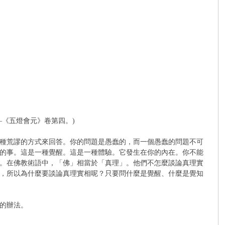
《五燈會元》卷第四。)
種荒謬的方式來回答。你的問題是愚蠢的，而一個愚蠢的問題不可
的事。這是一種覺醒。這是一種體驗。它發生在你的內在。你不能
。在佛教術語中，「佛」相當於「真理」。他們不怎麼談論真理實
，所以為什麼要談論真理實相呢？只要問什麼是覺醒、什麼是覺知
的辦法。