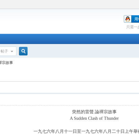
只需一
帖子
搜
禪宗故事
索
突然的雷聲.論禪宗故事
A Sudden Clash of Thunder
一九七六年八月十一日至一九七六年八月二十日上午舉