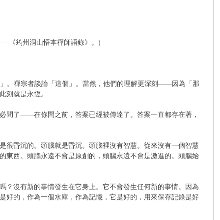
—《筠州洞山悟本禪師語錄》。)
ETU」。禪宗者談論「這個」。當然，他們的理解更深刻——因為「那
此刻就是永恆。
必問了——在你問之前，答案已經被傳達了。答案一直都存在著，
是很昏沉的。頭腦就是昏沉。頭腦裡沒有智慧。從來沒有一個智慧
的東西。頭腦永遠不會是原創的，頭腦永遠不會是激進的。頭腦始
嗎？沒有新的事情發生在它身上。它不會發生任何新的事情。因為
是好的，作為一個水庫，作為記憶，它是好的，用來保存記錄是好