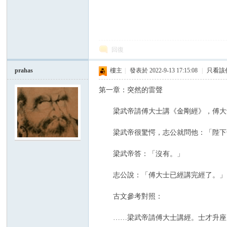
回復
prahas
樓主
|
發表於 2022-9-13 17:15:08
|
只看該
第一章：突然的雷聲
修
梁武帝請傅大士講《金剛經》，傅大士
梁武帝很驚愕，志公就問他：「陛下
梁武帝答：「沒有。」
志公說：「傅大士已經講完經了。」
古文參考對照：
論
……梁武帝請傅大士講經。士才升座。