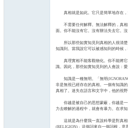
真相就是如此。它只是簡單地存在，沒
不需要任何解釋。無法解釋的，真相就
面。你不能沒有它。沒有辦法失去它。沒
壇
所以那些如實知見到真相的人很清楚，
知識到。當我說它可以被感知到的時候，
真理實相不能客觀物化。你不能將它擺
識。因此，那些如實知見到的人會說：愛
知識是一種無明。「無明(IGNORAN
非是無視已經存在的真相。一個有知識的
真相了。迷失在語言和文字中，他的視野
你越是被自己的思想蒙蔽，你越是一個
力去瞭解的過程中，就會有暴力。在求知
這就是為什麼我一直說科學是對真相的強姦
(RELIGION)」這個詞來自一個詞根