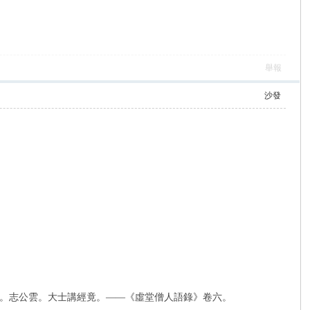
舉報
沙發
。志公雲。大士講經竟。——《虛堂僧人語錄》卷六。