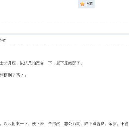
收藏
作者
才升座，以鎮尺拍案台一下，就下座離開了。
領悟到了嗎？」
以尺拊案一下。便下座。帝愕然。志公乃問。陛下還會麼。帝雲。不會