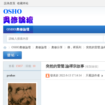
設為首頁
收藏本站
OSHO奧修論壇
OSHO奧修論壇
奧修論壇
奧修分享
佛，禪系列
突然的雷聲.論
突然的雷聲.論禪宗故事
查看:
15937
|
回復:
10
[複製鏈接]
OS
»
›
›
›
›
prahas
發表於 2022-9-13 17:14:14
|
只看該作者