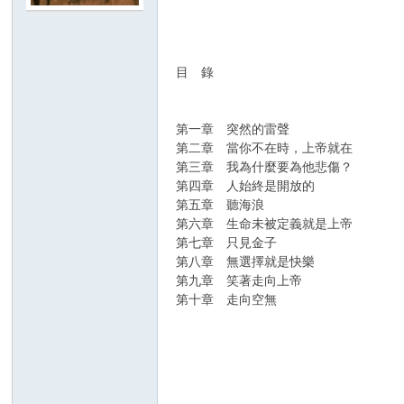
H
目 錄
第一章 突然的雷聲
第二章 當你不在時，上帝就在
第三章 我為什麼要為他悲傷？
第四章 人始終是開放的
第五章 聽海浪
O
第六章 生命未被定義就是上帝
第七章 只見金子
第八章 無選擇就是快樂
第九章 笑著走向上帝
第十章 走向空無
奧