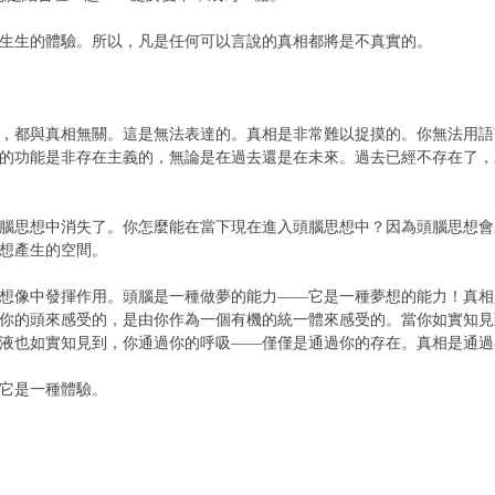
生的體驗。所以，凡是任何可以言說的真相都將是不真實的。
都與真相無關。這是無法表達的。真相是非常難以捉摸的。你無法用語
的功能是非存在主義的，無論是在過去還是在未來。過去已經不存在了，
思想中消失了。你怎麼能在當下現在進入頭腦思想中？因為頭腦思想會
想產生的空間。
像中發揮作用。頭腦是一種做夢的能力——它是一種夢想的能力！真相
你的頭來感受的，是由你作為一個有機的統一體來感受的。當你如實知見
液也如實知見到，你通過你的呼吸——僅僅是通過你的存在。真相是通過
它是一種體驗。