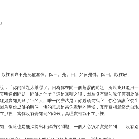
」
殿裡者豈不是泥龕塑像。師曰。是。曰。如何是佛。師曰。殿裡底。——
：「你的問題太荒謬了。因為你在問一個荒謬的問題，所以我只能用一
表明這個問題：問佛是什麼？這是無稽之談，因為沒有辦法說任何關於佛
經如實知見到了它的人。唯一的辦法是：你必須去找它，你必須讓它發生
因為當你成佛的時候，佛的意思是當你覺醒的時候，真理實相就悠然自現
在那裡，當你沒有覺知到的時候，真理實相就不在那裡。
。但這也是無法提出和解決的問題。一個人必須如實覺知到——沒有別