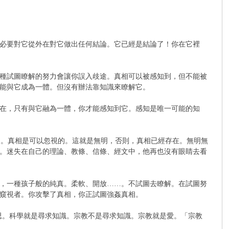
必要對它從外在對它做出任何結論。它已經是結論了！你在它裡
種試圖瞭解的努力會讓你誤入歧途。真相可以被感知到，但不能被
能與它成為一體。但沒有辦法靠知識來瞭解它。
在，只有與它融為一體，你才能感知到它。感知是唯一可能的知
E)」。真相是可以忽視的。這就是無明，否則，真相已經存在。無明無
。迷失在自己的理論、教條、信條、經文中，他再也沒有眼睛去看
，一種孩子般的純真。柔軟、開放……。不試圖去瞭解。在試圖努
窺視者。你攻擊了真相，你正試圖強姦真相。
的意思。科學就是尋求知識。宗教不是尋求知識。宗教就是愛。「宗教