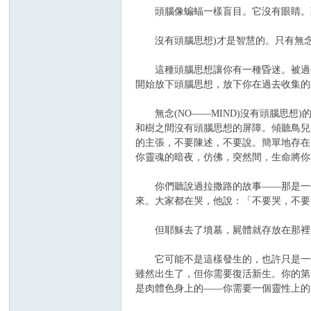
頭腦像蝙蝠一樣盲目。它沒有眼睛。頭腦(
沒有頭腦思想)才是智慧的。只有無念
這種頭腦思想讓你有一種昏迷。被過去
開始放下頭腦思想，放下你在過去收集的
無念(NO——MIND)沒有頭腦思想
和樹之間沒有頭腦思想的屏障。傾聽鳥兒
的主張，不要陳述，不要說。簡單地存在
你靈魂的暗夜，仿佛，突然間，生命將你
你們聽說過拉撒路的故事——那是一個
來。大家都在哭，他說：「不要哭，不要
但耶穌去了墳墓，屍體就存放在那裡，
它可能不是這樣發生的，也許只是一個
雖然出生了，但你需要復活新生。你的第
是肉體色身上的——你需要一個靈性上的