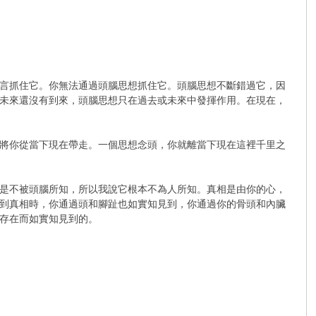
言抓住它。你無法通過頭腦思想抓住它。頭腦思想不斷錯過它，因
未來還沒有到來，頭腦思想只在過去或未來中發揮作用。在現在，
將你從當下現在帶走。一個思想念頭，你就離當下現在這裡千里之
是不被頭腦所知，所以我說它根本不為人所知。真相是由你的心，
到真相時，你通過頭和腳趾也如實知見到，你通過你的骨頭和內臟
存在而如實知見到的。