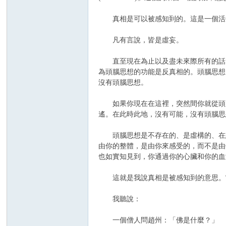
真相是可以被感知到的。這是一個活生
凡有言說，皆是虛妄。
直至現在為止以及盡未來際所有的話，
為頭腦思想的功能是反真相的。頭腦思想
沒有頭腦思想。
如果你現在在這裡，突然間你就從頭腦
遙。在此時此地，沒有可能，沒有頭腦思
頭腦思想是不存在的、是虛構的、在想
由你的整體，是由你來感受的，而不是由
也如實知見到，你通過你的心臟和你的血
這就是我說真相是被感知到的意思。
我聽說：
一個僧人問趙州：「佛是什麼？」