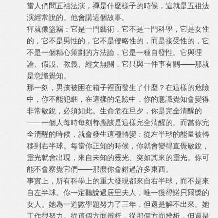
當人們問五祖法演，禪是什麼樣子的時候，這就是五祖法
演經常說的。他會講這個故事。
禪就像盜竊：它是一門藝術，它不是一門科學，它是女性
的，它不是男性的，它不是侵略性的，而是接受性的，它
不是一個精心策劃的方法論，它是一種自發性。它與理
論、假設、教義、經文無關，它只與一件事有關——那就
是意識覺知。
那一刻，男孩被困在箱子裡面發生了什麼？在這樣的危險
中，你不能犯睏，在這樣的危險中，你的意識覺知會變得
非常敏銳，必須如此。生命危在旦夕，你是完全清醒的
——一個人每時每刻都應該是這樣完全清醒的。而當你完
全清醒的時候，就會發生這種轉變：從左半球的能量被轉
移到右半球。每當你正知的時候，你就會變得直覺敏銳，
靈光就會出現，來自未知的靈光、突如其來的靈光。你可
能不會察覺它們——那麼你會錯過許多東西。
事實上，所有科學上的重大發現都來自右半球，而不是來
自左半球。你一定聽說過居里夫人，唯一獲得諾貝爾獎的
女人。她為一道數學題努力了三年，但還是解不出來。她
工作很努力。從這個方面辨析，從那個方面辨析，但還是