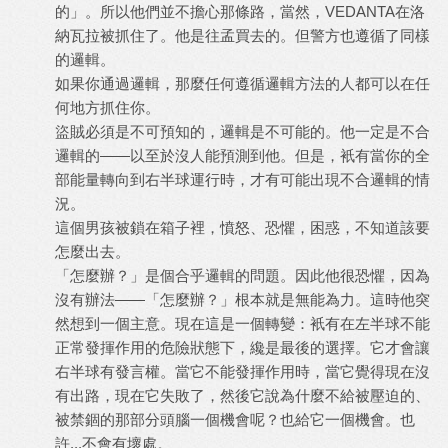
的」。所以他們並不擔心那條路，當然，VEDANTA在洛
納瓦拉被抓住了。他是往孟買去的。但警方也遵循了同樣
的邏輯。
如果你通過邏輯，那麼任何遵循邏輯方法的人都可以在任
何地方抓住你。
盜賊必須是不可預知的，邏輯是不可能的。他一定是不合
邏輯的——以至於沒人能預測到他。但是，衹有當你的全
部能量轉向到右半球運行時，才有可能出現不合邏輯的情
況。
這個男孩被鎖在箱子裡，憤怒、恐懼，困惑，不知道該要
怎麼出去。
「怎麼辦？」是個合乎邏輯的問題。因此他很恐懼，因為
沒有辦法——「怎麼辦？」根本就是無能為力。這時他突
然想到一個主意。現在這是一個轉變：衹有在左半球不能
正常發揮作用的危險狀態下，纔是最後的選擇。它才會讓
右半球有發言權。當它不能發揮作用時，當它覺得現在沒
有出路，現在它失敗了，然後它說為什麼不給被壓迫的、
被禁錮的那部分頭腦一個機會呢？也給它一個機會。也
許...不會有壞處。