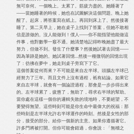
無可奈何。一個晚上。太累了。筋疲力盡的。她睡著了
——當她睡著的時候，她也在試圖解決這個問題。晚上她
醒了。起床，將答案寫在紙上。再回到床上了。然後接著
睡了。第二天早上，她在桌子上找到了答案，但她不敢相
信是誰做的。沒人能做到！僕人——你不能指望他能做這
件事，他對數學一竅不通。她清楚地記得昨晚她盡了最大
努力，但做不到。發生了什麼事？然後她試著去回憶——
因為筆跡是她的。她試著回憶...然後一種微弱的回憶出現
了：彷彿在夢中，她走到桌子旁寫下了它。
這個答案從何而來？不可能是來自左半球。頭腦左半球已
經努力了三年。而且文件上沒有過程，衹有結論。如果它
來自左半球，就會有一個論證過程，那會是一步步得出來
的。左半球累了，疲憊了，無助了，尋求右半球的幫助。
當你處在這樣一個你的邏輯失敗的境地時，不要絕望，不
要變得無望。這些時刻可能是你生命中最偉大的祝福：那
些時刻是左半球允許右半球運作的時刻。然後是女性的部
分，接受的部分。給你一個新的主意。如果你遵循著它。
許多門將被打開。但你可能會錯過，你會說：「無稽之