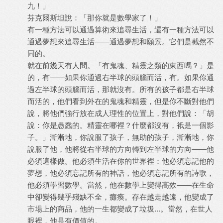
九！」
芬克爾斯坦說：「那你就是數學家了！」
有一種方法可以通過算術來追尋生活，還有一種方法可以
通過夢想來追尋生活——通過夢想和願景。它們是截然不
同的。
就在前幾天有人問。「有鬼魂、精靈之類的東西嗎？」是
的，有——如果你通過右半球的頭腦而活，有。如果你通
過左半球的頭腦而活，那就沒有。所有的孩子都是右半球
而活的，他們看到外在的鬼魂和精靈，但是你不斷對他們
說，將他們強行放在成人理性的位置上，對他們說：「胡
說：你是愚蠢的。精靈在哪裡？什麼都沒有，衹是一個影
子。」漸漸地，你說服了孩子，無助的孩子，漸漸地，你
說服了他，他將從右半球的方向轉到左半球的方向——他
必須這樣做。他必須生活在你的世界裡：他必須忘記他的
夢想，他必須忘記所有的神話，他必須忘記所有的詩歌，
他必須學習數學。當然，他在數學上變得高效——在生命
中卻變得幾乎殘缺不全，癱瘓。存在越走越遠，他變成了
市場上的商品，他的一生都變成了垃圾...。當然，在世人
眼裡，他是有價值的。