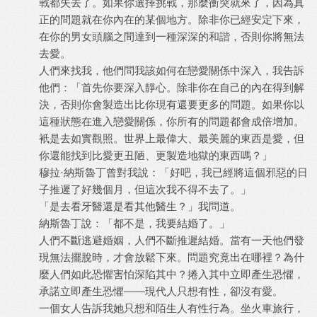
戰都失去了。如果你選擇挑戰，那麼衝突就來了，因為真
正的問題就在你內在的某個地方。除非你已經安定下來，
在你的男女頭腦之間達到一種深深的和諧，否則你將無法
去愛。
人們來找我，他們問我該如何在戀愛關係中深入，我告訴
他們：「首先你要深入靜心。除非你在自己的內在得到解
決，否則你會製造出比你現有還要更多的問題。如果你以
這種狀態在進入戀愛關係，你所有的問題都會成倍增加。
衹是去如實觀照。世界上最偉大、最美麗的東西是愛，但
你還能找到比愛更丑陋、更製造地獄的東西嗎？」
穆拉·納斯魯丁曾對我說：「好吧，我已經將這個邪惡的日
子推遲了好幾個月，但這次我不得不去了。」
「是去看牙醫還是看其他醫生？」我問道。
納斯魯丁說：「都不是，我要結婚了。」
人們不斷逃避婚姻，人們不斷推遲結婚。當有一天他們發
現無法擺脫時，才會放鬆下來。問題究竟出在哪裡？為什
麼人們如此恐懼害怕深陷其中？捲入其中立即產生恐懼，
承諾立即產生恐懼——現代人只想有性，卻沒有愛。
一個女人告訴我她只想和陌生人有性行為。坐火車旅行，