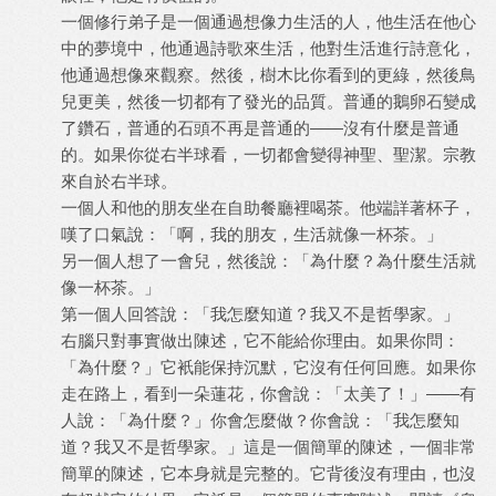
一個修行弟子是一個通過想像力生活的人，他生活在他心
中的夢境中，他通過詩歌來生活，他對生活進行詩意化，
他通過想像來觀察。然後，樹木比你看到的更綠，然後鳥
兒更美，然後一切都有了發光的品質。普通的鵝卵石變成
了鑽石，普通的石頭不再是普通的——沒有什麼是普通
的。如果你從右半球看，一切都會變得神聖、聖潔。宗教
來自於右半球。
一個人和他的朋友坐在自助餐廳裡喝茶。他端詳著杯子，
嘆了口氣說：「啊，我的朋友，生活就像一杯茶。」
另一個人想了一會兒，然後說：「為什麼？為什麼生活就
像一杯茶。」
第一個人回答說：「我怎麼知道？我又不是哲學家。」
右腦只對事實做出陳述，它不能給你理由。如果你問：
「為什麼？」它衹能保持沉默，它沒有任何回應。如果你
走在路上，看到一朵蓮花，你會說：「太美了！」——有
人說：「為什麼？」你會怎麼做？你會說：「我怎麼知
道？我又不是哲學家。」這是一個簡單的陳述，一個非常
簡單的陳述，它本身就是完整的。它背後沒有理由，也沒