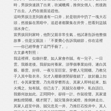
時，男孩快速跳了出來，吹滅蠟燭，推倒女佣人，然後跑
了出去。人們在後面追趕他。
這時男孩注意到路邊有一口井，於是朝井中扔了一塊大石
頭，然後躲在黑暗中。追趕者都聚集在井旁，想看到盜賊
溺水身亡。
當男孩回到家時，他對父親非常生氣，他試著告訴他整個
故事，但是父親說：「不要費心告訴我細節，你在這裡
——你已經學會了這門手藝了。」
古文參考對照：
我這裡禪。似個什麼。如人家會作賊。有一兒子。一日
雲。我爺老後。我卻如何養家。須學個事業始得。遂白其
爺。爺雲。好得。一夜引至巨室。穿窬人宅開櫃。乃教兒
子入其中取衣帛。兒才入櫃爺便閉卻復鎖了。故於廳上扣
打。令其家驚覺。乃先尋穿窬而去。其家人即時起來。點
火燭之。知有賊。但已去了。其賊兒在櫃中。私自語曰。
我爺何故如此。正悶悶中。卻得一計。作鼠咬聲。其家遣
婢點燈開櫃。櫃才開了。賊兒聳身吹滅燈。推倒婢走出。
其家人趕至中路。賊兒忽見一井。乃推巨石投井中。其人