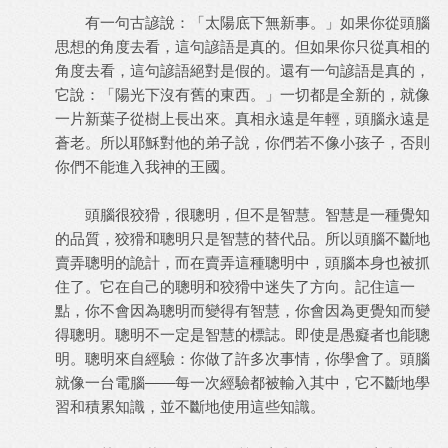
有一句古諺說：「太陽底下無新事。」如果你從頭腦
思想的角度去看，這句諺語是真的。但如果你只從真相的
角度去看，這句諺語絕對是假的。還有一句諺語是真的，
它說：「陽光下沒有舊的東西。」一切都是全新的，就像
一片新葉子從樹上長出來。真相永遠是年輕，頭腦永遠是
蒼老。所以耶穌對他的弟子說，你們若不像小孩子，否則
你們不能進入我神的王國。
頭腦很狡猾，很聰明，但不是智慧。智慧是一種覺知
的品質，狡猾和聰明只是智慧的替代品。所以頭腦不斷地
賣弄聰明的詭計，而在賣弄這種聰明中，頭腦本身也被抓
住了。它在自己的聰明和狡猾中迷失了方向。記住這一
點，你不會因為聰明而變得有智慧，你會因為更覺知而變
得聰明。聰明不一定是智慧的標誌。即使是愚癡者也能聰
明。聰明來自經驗：你做了許多次事情，你學會了。頭腦
就像一台電腦——每一次經驗都被輸入其中，它不斷地學
習和積累知識，並不斷地使用這些知識。