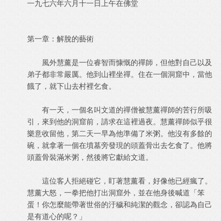
一九七六年六月十一日上午在佛堂
第一章：解脫的藝術
風外慧薰是一位睿智而慷慨的禪師，但他對自己以及
弟子都非常嚴厲。他到山裡坐禪。住在一個洞窟中，當他
餓了，就下山去村裡乞食。
有一天，一個名叫文道的禪僧被慧薰禪師的苦行所吸
引，來到他的洞窟前，請求在這裡過夜。慧薰禪師似乎很
樂意收留他，第二天一早為他準備了米粥。他沒有多餘的
碗，就拿著一個在墳墓旁發現的頭蓋骨出去乞食了。他將
頭蓋骨裝滿米粥，然後將它獻給文道。
這位客人拒絕碰它，盯著慧薰看，好像他已經瘋了。
慧薰大怒，一拳把他打出洞窟外，並在他身後喊道「笨
蛋！你怎麼能帶著世俗的汙穢和純潔的觀念，卻認為自己
是有道心的呢？」