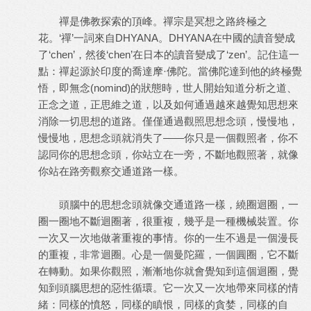
禪是佛教探索的頂峰。禪宗是冥想之路終極之
花。‘禪’一詞來自DHYANA。DHYANA在中國的讀音變成
了‘chen’，然後‘chen’在日本的讀音變成了‘zen’。記住這一
點：禪起源於印度的喬達摩·佛陀。當佛陀達到他的終極覺
悟，即無念(nomind)的狀態時，世人開始知道分析之道、
正念之道，正思維之道，以及如何通過越來越覺知思想來
消除一切思想的道路。僅僅通過觀照思想念頭，慢慢地，
慢慢地，思想念頭就消失了——你只是一個觀照者，你不
認同你的思想念頭，你站立在一旁，不斷地觀照著，就像
你站在路旁觀察交通道路一樣。
頭腦中的思想念頭就像交通道路一樣，繞圈迴圈，一
圈一圈地不斷迴圈著，很重複，幾乎是一種機械裝置。你
一次又一次地做著重複的事情。你的一生不過是一個漫長
的重複，非常迴圈。心是一個曼陀羅，一個圓圈，它不斷
在轉動。如果你觀照，漸漸地你就會覺知到這個迴圈，覺
知到頭腦思想的惡性循環。它一次又一次地帶來同樣的情
緒：同樣的憤怒，同樣的瞋恨，同樣的貪婪，同樣的自