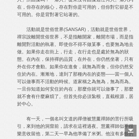
在，你存在的核心，存在對你是可用的，但你對它卻是不
可用的。你是背對著它站著的。
活動就是世俗世界(SANSAR)，活動就是世俗世界，
禪宗說離開世俗世界，不是指離開家，離開市場，而是指
離開對活動的執著。即使你不得不做某事，也要無為地去
做。如果你走在街上，行走，在行走也是處於無為的狀
態。在內在，保持禪的品質，在外在，你仍然坐著，只有
外在你才會動。如果你在進食，就無為而食，但你仍然安
住於內在。漸漸地，達到了那種內在的姿態——當一個人
可以做事而不活動的時候。道家稱之為無為，無為而為。
一旦你知道如何安住於內在，那麼你就可以做事了，那麼
就不會有什麼麻煩了。但首先你必須紮根，直截根源，居
於中心。
有一天，一個名叫文道的禪僧被慧薰禪師的苦行所吸
引，來到他的洞窟前，請求在這裡過夜。慧薰禪師似乎很
樂意收留他，第二天一早為他準備了米粥。他沒有多餘的