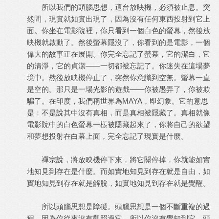
所以我們的頭腦思想，這台放映機，必須被止息。突
然間，現實就如實出現了，因為沒有任何東西投射到它上
面。你坐在電影院裡，你只看到一個白色的螢幕，然後放
映機就啟動了。然後螢幕隱沒了，你看到的是電影，一個
偉大的故事正在展開。你完全忘記了螢幕，它的潔白，它
的清淨，它的貞潔——一切都被忘記了。你迷失在這場夢
境中。然後放映機停止了，突然你意識到空無。螢幕一直
是空的。那只是一場光影的遊戲——你被愚弄了，你被欺
騙了。在印度，我們稱世界為MAYA，即幻象。它的意思
是：不是說其中沒有真相，而是真相被隱藏了。真相就像
電影院中的白色螢幕一樣被隱藏起來了，你將自己的欲望
和夢想投射在白幕上面，完全忘記了現實是什麼。
禪宗說，將放映機停下來，將它關停掉，你就能如實
地知見到存在是什麼。而如實地知見到存在就是自由，如
實地知見到存在就是解脫，如實地知見到存在就是覺醒。
所以頭腦思想是障礙。頭腦思想是一個不斷重複的過
程。因為你從來沒有觀照過它，所以你沒有覺知到它。頭