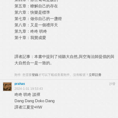
第五章：瞭解自己的存在
第六章：快樂是標準
第七章：做你自己的一盞燈
第八章：又是一個禮拜天
第九章：咚咚 哄咚
第十章：我贊成愛
譯者記事：本書中提到了傾聽大自然,與空海法師提倡的與
大自然合一是一致的。
附件:
您需要
登錄
才可以下載或查看附件。沒有帳號？
立即註冊
prahas
沙發
2024-1-31 19:53:43
咚咚 哄咚 談禪
Dang Dang Doko Dang
譯者江夏堂•HW