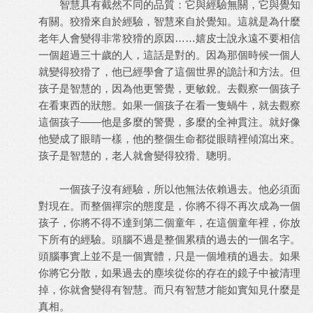
智慧具有截然不同的品質：它與經驗無關，它與覺知
有關。狡猾來自於經驗，智慧來自於覺知。這就是為什麼
老年人會變得非常狡猾的原因……嬉皮士說永遠不要相信
一個超過三十歲的人，這話是對的。因為那個時候一個人
就變得狡猾了，他已經學會了這個世界的詭計和方法。但
孩子是智慧的，因為他更警覺，更敏銳。去觀察一個孩子
在看東西的狀態。如果一個孩子在看一隻蝸牛，就去觀察
這個孩子——他是多麼的警覺，多麼的全神貫注。就好像
他變成了眼睛一樣，他的整個生命都從眼睛裡傾瀉出來。
孩子是智慧的，老人就會變得狡猾、聰明。
一個孩子沒有經驗，所以他無法依賴過去。他必須面
對現在。而整個禪宗的態度是，你將不得不再次成為一個
孩子，你將不得不達到第二個童年，在這個童年裡，你放
下所有的經驗。頭腦不過是整個累積的過去的一個名字。
頭腦事實上並不是一個實體，只是一個堆積的過去。如果
你將它分散，如果過去的塵埃從你的存在的鏡子中被清理
掉，你就會變得有智慧。而只有智慧才能如實知見什麼是
真相。