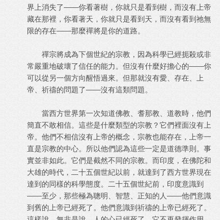
界上消失了——你看著樹，你就只是看到樹，而沒有上帝
藏在那裡，你看著天，你就只是看到天，而沒有看到祂無
限的存在——那麼禪將是你的道路。
禪宗將成為下個世紀的宗教，因為科學已經扼殺或非
常嚴重地破壞了信任的能力。但沒有什麼好擔心的——你
可以從另一個方向醒悟過來。但那就沒有愛、存在、上
帝、祈禱的問題了——沒有這類問題。
當西方世界第一次知道佛教、耆那教、道教時，他們
簡直不敢相信。這些是什麼類型的宗教？它們裡面沒有上
帝。他們不相信沒有上帝的概念，宗教也能存在，上帝一
直是宗教的中心。所以他們認為這些一定是道德準則。事
實並非如此。它們是截然不同的宗教。而印度，在佛陀和
大雄的時代，二十五個世紀以前，就達到了西方世界現在
達到的同樣的科學態度。二十五個世紀前，印度意識到
——至少，那些極為聰明、智慧、正知的人——他們意識
到舊的上帝已經死了。他們意識到祈禱的上帝已經死了。
這樣說，無非是說，人的心已經死了，它不再發揮作用。