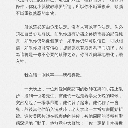
條件：你從小就被教導要祈禱，所以你不斷重複著。頭腦
不斷重複熟悉的事物。
所以這必須由你來決定。沒有人可以替你決定。你必
須在自己心裡尋找。如果你還有祈禱之路所需要的那份純
真，如果你仍然像個孩子，如果你仍然可以信任，可以相
信，如果你還能有信心，那麼就沒有必要為禪而煩惱，因
為這將是一條不必要的艱難之路。你可以簡單地融化，融
入神。
我在讀一則軼事——我很喜歡。
一天晚上，一位到愛爾蘭訪問的牧師在鄉間小路上散
步，遇到一位老先生。當他們一起走著享受夜晚的時候，
突然刮起了一場暴風雨，他們躲了起來。他們聊了一會
兒，然後當他們陷入沉默時，老人拿出一本祈禱書開始祈
禱。這位美國牧師在觀察他的時候，被他周圍的某種神聖
感深深地打動了。他無意中大聲說：「你一定是非常接近