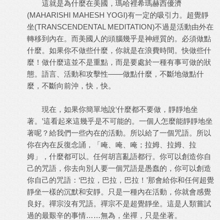
這就是為什麼在美國，瑪哈裡希瑪赫西優濟
(MAHARISHI MAHESH YOGI)有一定的吸引力。超覺靜
坐(TRANSCENDENTAL MEDITATION)不過是活動由外在
轉移到內在。而美國人的頭腦幾乎是神經質的。必須做點
什麼。如果你不做些什麼，你就是在浪費時間。快做些什
麼！做什麼這並不是重點，而是要處於一種有事可做的狀
態。語言、活動和攻擊性——做點什麼，不斷地做點什
麼，不斷向前沖，快，快。
現在，如果你簡單地說‘什麼都不要做，靜靜地坐
著。’這看起來這幾乎是不可能的。一個人怎麼能靜靜地坐
著呢？給我們一些內在的活動。所以給了一個咒語。所以
你在內在反復念誦，「唵、唵、唵；拉姆、拉姆、拉
姆」，什麼都可以。任何胡言亂語都行。你可以創造你自
己的咒語，你去向別人要一個咒語是愚蠢的，你可以創造
你自己的咒語：‘巴拉，巴拉，巴拉！’那會給你和任何超覺
靜坐一樣的沉默和安靜。只是一種內在活動，你就會感覺
良好。禪宗沒有咒語。禪宗不是超覺靜坐。這是人類嘗試
過的最艱辛的事情……無為，坐禪，只是坐著。