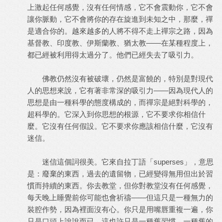
上激起任何感覺，沒有任何情感，它不會震動你，它不會
讓你脈動，它不會將你的存在旋進到未知之中，那麼，禪
是適合你的。越來越多的人將不得不走上禪宗之路，因為
基督教、印度教、伊斯蘭教、猶太教——在某種程度上，
都已經被利用得太過分了。他們已經失去了吸引力。
佛教仍然沒有被破壞，仍然是富饒的，特別是對現代
人的思想來說，它有著非常深的吸引力——因為現代人的
思想是由一種科學的態度構成的，而禪宗是絕對科學的，
超科學的。它深入到你思想的根源，它不要求你相信什
麼。它沒有任何假設。它不要求你應該相信什麼，它沒有
迷信。
迷信這個詞很美。它來自拉丁語「superses」，意思
是：廢棄的東西，過去的遺留物，已經變得無用但出於習
慣而持續的東西。你去教堂，但你對教堂沒有任何感覺，
每天晚上睡覺前你可能也會祈禱——但這只是一種無力的
裝腔作勢，因為裡面沒有心。你只是用嘴唇重複一遍，你
只是口頭上說說而已。這也許只是一種舊習慣，一種舊的