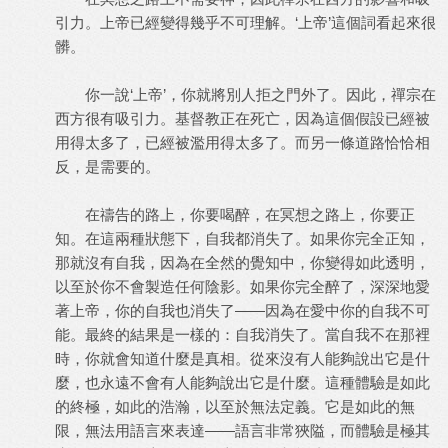
引力。上帝已經變得幾乎不可理解。‘上帝’這個詞看起來很
髒。
你一說‘上帝’，你就將別人拒之門外了。因此，禪宗在
西方很有吸引力。基督教正在死亡，因為這個假設已經被
用得太多了，已經被濫用得太多了。而另一條道路恰恰相
反，是需要的。
在禱告的路上，你要喝醉，在冥想之路上，你要正
知。在這兩種狀態下，自我都消失了。如果你完全正知，
那就沒有自我，因為在全然的覺知中，你變得如此透明，
以至於你不會製造任何陰影。如果你完全醉了，深深地愛
著上帝，你的自我也消失了——因為在愛中你的自我不可
能。最終的結果是一樣的：自我消失了。當自我不在那裡
時，你就會知道什麼是真相。從來沒有人能夠說出它是什
麼，也永遠不會有人能夠說出它是什麼。這種體驗是如此
的終極，如此的浩瀚，以至於無法定義。它是如此的無
限，無法用語言來表達——語言非常狹隘，而體驗是極其