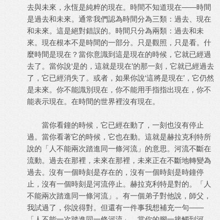
去與未來，永恆是純粹的現在。時間不知道現在——時間
是過去和未來。通常我們認為時間分為三類：過去、現在
和未來。這是絕對錯誤的。時間只分為兩類：過去和未
來。現在根本不是時間的一部分。只是觀照，只是看。什
麼時間是現在？當你意識到這是現在的時候，它就已經過
去了。當你說‘是的，這就是現在’的那一刻，它就已經過去
了，它已經消失了。或者，如果你說‘這將是現在’，它仍然
是未來。你不能識別現在，你不能用手指指出現在，你不
能表示現在。在時間的世界裡沒有現在。
當你看鐘的時候，它已經在動了，一刻也沒有停止
過。當你看著它的時候，它也在動。這就是赫拉克利特所
說的「人不能兩次踏進同一條河流」的意思。河流不斷在
流動。過去在那裡，未來在那裡，未來正在不斷地轉變為
過去。沒有一個時刻是存在的，沒有一個時刻是時鐘停
止，沒有一個時刻是河流停止。赫拉克利特是對的。「人
不能兩次踏進同一條河流」。有一個弟子對他說，師父，
我試過了，你說得對。但還有一件事我想補充一句——
「人不能一次踏進同一條河流」。當你的腳一接觸到河