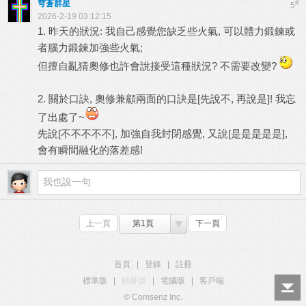
穹蒼群星
#
5
2026-2-19 03:12:15
1. 昨天的狀況: 我自己感覺您缺乏些火氣, 可以體力鍛鍊或
者腦力鍛鍊加強些火氣;
但擅自亂猜奧修也許會說接受這種狀況? 不需要改變?
2. 關於口訣, 奧修兼顧兩面的口訣是[先說不, 再說是]! 我忘
了出處了~
先說[不不不不不], 加強自我封閉感覺, 又說[是是是是是],
會有瞬間融化的落差感!
上一頁
第1頁
下一頁
首頁
|
登錄
|
註冊
標準版
|
觸屏版
|
電腦版
|
客戶端
© Comsenz Inc.