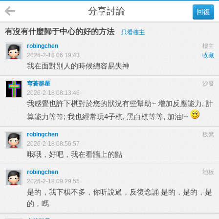
分享討論
回復
有沒有什麼歸于中心的好的方法
只看樓主
robingchen
樓主
2026-2-18 06:19:43
收藏
我在面對別人的時候總容易失神
穹蒼群星
沙發
2026-2-18 08:13:46
我感覺也許下棋對於您的狀況有些幫助~ 增加反應能力, 計
算能力等等; 我也經常玩4子棋, 黑白棋等等, 加油!~
robingchen
板凳
2026-2-18 08:56:57
哦哦，好吧，我在看牆上的點
robingchen
地板
2026-2-18 09:29:55
是的，我下棋不多，你听說過，反復念誦 是的，是的，是
的，嗎