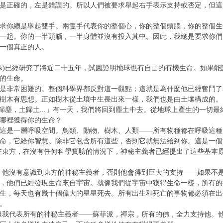
是正確的，左是錯誤的。所以人們被要求舉起右手表示支持或否定，但這
求你總是舉起雙手。兩隻手代表你的整個心，你的整個頭腦，你的整個生
一起。你的一半頭腦，一半身體並沒有投入其中。因此，我總是要求你們
一個真正的人。
ovelock)已經研究了將近二十五年，試圖證明地球也有自己的有機生命
的生命。
是非常困難的。整個科學界都反對這一觀點；這就是為什麼他已經奮鬥了
樹木有思想。正如樹木從土壤中生長出來一樣，我們也是由土壤構成的。
m)：「塵歸塵，土歸土...」有一天，我們將回到塵土中去。從地球上產生的
哪裡獲得你的生命？
這是一層呼吸空間。鳥類、動物、樹木、人類——所有物種都在呼吸這種
命，它給你智慧。除非它包含所有這些，否則它就無法給到你。這是一個
在東方，在沒有任何科學實驗的情況下，神秘主義者已經提出了這些基本
，他沒有意識到東方的神秘主義者，否則他會得到巨大的支持——如果不
，他們已經發現生命來自宇宙。就像我們從宇宙中獲得生命一樣，所有的
生，每天也有幾十個偉大的星星死去。所有出生和死亡的事物都必須在出
。
但我代表所有的神秘主義者——蘇菲派，禪宗，所有的佛，全力支持他。