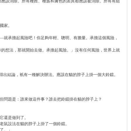
都應該消除。所有種姓、種族和膚色的差異都應該被消除。所有有組
國家。
—就承擔起風險吧！你足夠年輕、聰明、有膽量。承擔這個風險，
你的想法，那就開始去做。承擔起風險。」沒有任何風險，世界上就
地得出結論，衹有一種解決辦法。應該在貓的脖子上掛一個大鈴鐺。
但問題是：誰來做這件事？誰去把鈴鐺掛在貓的脖子上？
它還是做到了。
老鼠設法在貓的脖子上掛了一個鈴鐺。
了。」