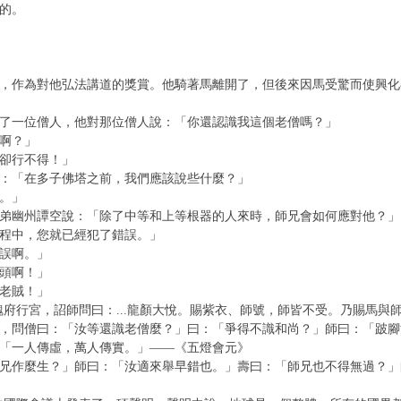
的。
，作為對他弘法講道的獎賞。他騎著馬離開了，但後來因馬受驚而使興化
了一位僧人，他對那位僧人說：「你還認識我這個老僧嗎？」
啊？」
卻行不得！」
：「在多子佛塔之前，我們應該說些什麼？」
。」
弟幽州譚空說：「除了中等和上等根器的人來時，師兄會如何應對他？」
程中，您就已經犯了錯誤。」
誤啊。」
頭啊！」
老賊！」
魏府行宮，詔師問曰：...龍顏大悅。賜紫衣、師號，師皆不受。乃賜馬
，問僧曰：「汝等還識老僧麼？」曰：「爭得不識和尚？」師曰：「跛腳法
「一人傳虛，萬人傳實。」——《五燈會元》
兄作麼生？」師曰：「汝適來舉早錯也。」壽曰：「師兄也不得無過？」