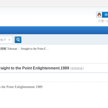
只需一
帖子
搜
usan： Straight to the Point E ...
索
 to the Point Enlightenment.1989
[複製鏈接]
 Point Enlightenment.1989