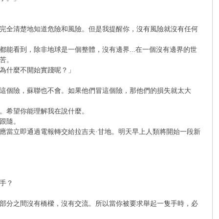
完全清楚地知道危險和風險。但是我提醒你，沒有風險就沒有任何
能看到，除非地球是一個整體，沒有邊界...在一個沒有邊界的世
苦。
為什麼不開始實踐呢？」
這個險，蘇聯也不會。如果他們冒這個險，那他們的損失就太大
。希望你能理解我在說什麼。
跟隨。
應當立即通過電報轉交給拉吉夫·甘地。明天早上人類將開始一段新
手？
部分之間沒有橋樑，沒有交流。所以當你被要求舉起一隻手時，必