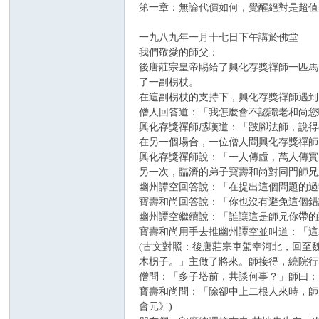
第一章：無論代價如何，覺醒絕對是超值
一九八九年一月十七日下午講於佛堂
我們敬愛的師父：
後唐莊宗皇帝賜給了興化存獎禪師一匹馬
了一副枴杖。
在這副枴杖的支持下，興化存獎禪師遇到
僧人回答道：「我怎麼會不認識老和尚您
興化存獎禪師感嘆道：「跛腳法師，說得
修
在另一個場合，一位僧人問興化存獎禪師
興化存獎禪師說：「一人傳虛，萬人傳實
另一次，臨濟的弟子寶壽和尚對同門師兄
幽州譚空回答說：「在提出這個問題的過
寶壽和尚回答說：「你也沒有避免這個錯
幽州譚空繼續說：「誰讓這是師兄你帶的
寶壽和尚用手去推幽州譚空並叫道：「這
(古文對照：後唐莊宗車駕幸河北，回至
木柺子。」主做了將來。師接得，繞院行
僧問：「多子塔前，共談何事？」師曰：
論
寶壽和尚問：「除卻中上二根人來時，師
會元》)