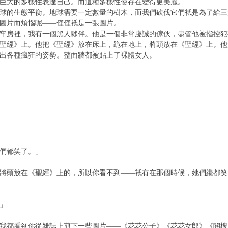
巨大的多樣性表達自己。而這種多樣性使存在變得更美麗。
球的生態平衡。地球需要一定數量的樹木，而我們砍伐它們衹是為了給三
圖片而煩惱呢——僅僅衹是一張圖片。
牢房裡，我有一個黑人夥伴。他是一個非常虔誠的傢伙，盡管他被指控犯
聖經》上。他把《聖經》放在床上，跪在地上，將頭放在《聖經》上。他
出各種瘋狂的姿勢。整面牆都被貼上了裸體女人。
們都笑了。」
將頭放在《聖經》上的，所以你看不到——衹有在那個時候，她們纔都笑
」
我都看到你從雜誌上剪下一些圖片——《花花公子》《花花女郎》《閣樓