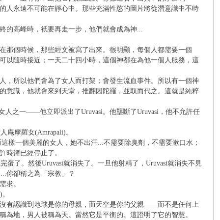
的人永遠不可能在靜心中。那些充滿性慾的圖片將從潛意識中不時
的高峰時，衹要再走一步，他們就會成為神...
在那個時候，那些經文被寫了出來。很明顯，每個人都需要一個
可以隨時接近；一天二十四小時，這個神都在為他一個人服務，這
人，所以他們會為了女人而打架；會發生流血事件。所以有一個神
的意識，他就會來到天堂，推翻因陀羅，並取而代之。這就是純粹
一——他立即派出了Uruvasi。他壟斷了Uruvasi，他不允許任
羅女(Amrapali)。
，而這樣一個美麗的女人，她不出汗...不需要除臭劑，不需要漱口水；
許時鐘已經停止了。
。然後Uruvasi就消失了。一旦他射精了，Uruvasi就消失不見
...你卻稱之為「宗教」？
需求。
)。
沒有認識到地球是你的母親，而天空是你的父親——而不是任何上
稱為地，男人被稱為天。當然它是平衡的。這證明了它的智慧。