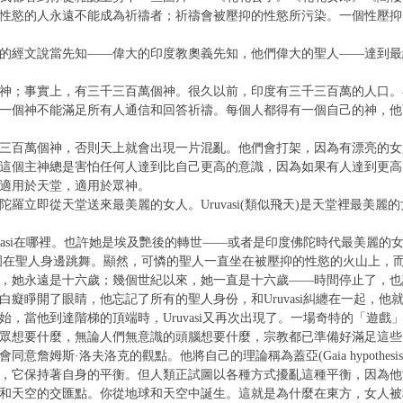
性慾的人永遠不能成為祈禱者；祈禱會被壓抑的性慾所污染。一個性壓抑
的經文說當先知——偉大的印度教奧義先知，他們偉大的聖人——達到最終
神；事實上，有三千三百萬個神。很久以前，印度有三千三百萬的人口。
一個神不能滿足所有人通信和回答祈禱。每個人都得有一個自己的神，他
三百萬個神，否則天上就會出現一片混亂。他們會打架，因為有漂亮的女
這個主神總是害怕任何人達到比自己更高的意識，因為如果有人達到更高
適用於天堂，適用於眾神。
立即從天堂送來最美麗的女人。Uruvasi(類似飛天)是天堂裡最美麗的女人之
asi在哪裡。也許她是埃及艷後的轉世——或者是印度佛陀時代最美麗的女人庵摩
uvasi圍在聖人身邊跳舞。顯然，可憐的聖人一直坐在被壓抑的性慾的火山上
，她永遠是十六歲；幾個世紀以來，她一直是十六歲——時間停止了，也
睜開了眼睛，他忘記了所有的聖人身份，和Uruvasi糾纏在一起，他就完蛋了
，當他到達階梯的頂端時，Uruvasi又再次出現了。一場奇特的「遊戲」
眾想要什麼，無論人們無意識的頭腦想要什麼，宗教都已準備好滿足這些
詹姆斯·洛夫洛克的觀點。他將自己的理論稱為蓋亞(Gaia hypothesis
，它保持著自身的平衡。但人類正試圖以各種方式擾亂這種平衡，因為他
和天空的交匯點。你從地球和天空中誕生。這就是為什麼在東方，女人被