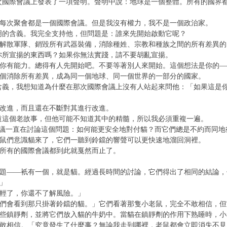
次國際會議上發表了一項聲明。聲明中說：地球是一個整體。所有的國界
每次聚會都是一個國際會議。但是我沒有權力，我不是一個政治家。
明的含義。我完全支持他，但問題是：誰來先開始啟動它呢？
解散軍隊、銷毀所有武器裝備，消除種姓、宗教和種族之間的所有差異的
你所宣揚的東西嗎？如果你無法實踐，請不要胡亂宣揚。
你有能力。總得有人先開始吧。不要等著別人來開始。這個想法是你的—
個消除所有差異，成為同一個地球、同一個世界的一部分的國家。
含義，我想知道為什麼在那次國際會議上沒有人站起來問他：「如果這是
改進，而且還在不斷對其進行改進。
道這個老故事，但他可能不知道其中的精髓，所以我必須重複一遍。
鼠會議一直在討論這個問題：如何能更安全地對付貓？而它們總是不約而同
鼠們意識貓來了，它們一聽到鈴鐺的響聲可以更快速地溜回洞裡。
所有的國際會議都到此就戛然而止了。
題——衹有一個，就是貓。經過長時間的討論，它們得出了相同的結論，
」
輕了，你還不了解風險。」
們會看到那只掛著鈴鐺的貓。」它們看著那隻小老鼠，完全不敢相信，但
些鎮靜劑，並將它們放入貓的牛奶中。當貓在鎮靜劑的作用下熟睡時，小
敢相信。「究竟發生了什麼事？無論我走到哪裡，老鼠都會立即消失不見