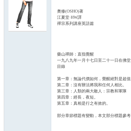
奧修(OSHO)著
H
江夏堂·HW譯
禪宗系列講座英語篇
藥山禪師：直指覺醒
一九八九年一月十七日至二十一日在佛堂
目錄
O
第一章：無論代價如何，覺醒絕對是超值
第二章：沒有辦法將我和任何人相比。
第三章：人類的兩大敵人：宗教和軍隊
第四章：經長，夜短。
第五章：真相是行之有效的。
部分章節標題有變動，本文部分標題參考
奧