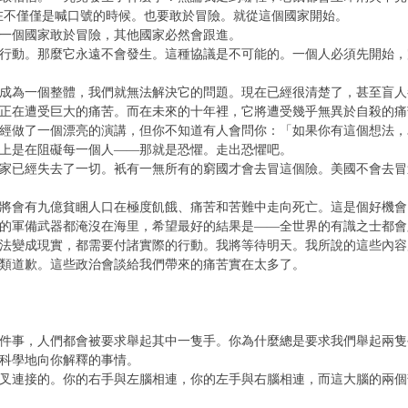
在不僅僅是喊口號的時候。也要敢於冒險。就從這個國家開始。
一個國家敢於冒險，其他國家必然會跟進。
行動。那麼它永遠不會發生。這種協議是不可能的。一個人必須先開始，
成為一個整體，我們就無法解決它的問題。現在已經很清楚了，甚至盲人都
正在遭受巨大的痛苦。而在未來的十年裡，它將遭受幾乎無異於自殺的痛
經做了一個漂亮的演講，但你不知道有人會問你：「如果你有這個想法，
上是在阻礙每一個人——那就是恐懼。走出恐懼吧。
家已經失去了一切。衹有一無所有的窮國才會去冒這個險。美國不會去冒
將會有九億貧睏人口在極度飢餓、痛苦和苦難中走向死亡。這是個好機會
的軍備武器都淹沒在海里，希望最好的結果是——全世界的有識之士都會
法變成現實，都需要付諸實際的行動。我將等待明天。我所說的這些內容
類道歉。這些政治會談給我們帶來的痛苦實在太多了。
件事，人們都會被要求舉起其中一隻手。你為什麼總是要求我們舉起兩隻
科學地向你解釋的事情。
叉連接的。你的右手與左腦相連，你的左手與右腦相連，而這大腦的兩個