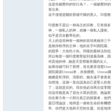
這是你被壓抑的性行為？」一個被壓抑的
冒出來。
這不僅僅是關於那個可憐的黑人。印度教
印度教不是以一神為主的宗教，它有很多
神，一個私人的神，就像一個私人護衛。
似乎是完全數學化的。
天上的這些神有一個神的首領來維持三千
是維持秩序的主神；他的名字叫因陀羅。
的競爭：大魚吃小魚。同樣的叢林法則也
所以每當一個印度教聖徒到達最高峰，因陀羅
何其他的神...她是天堂裡最美麗的女人。
如果你碰巧到了那裡，首先要弄清楚Uruv
因陀羅派Uruvasi來，赤身裸體。Ur
她總是乾淨的、清新的。她永遠不會衰老
自然地，這個一直自認為自己是聖人的老白癡
了；這就是目的。現在他必須再次從零開始
但這些都是為了迎合大眾的思想。無論群
但在東方有一小部分真正的探索者，他們會同意
蓋亞理論說，地球是一個有生命的有機體
帝。你們是大地和天空的生靈。你是地球