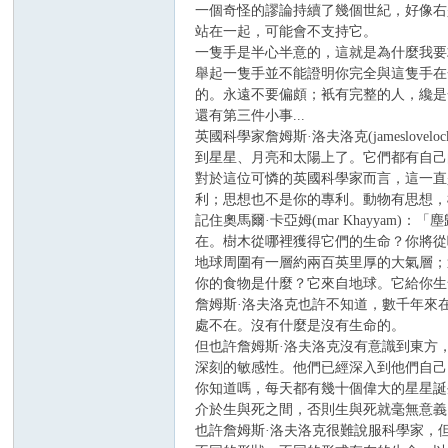
一個奇怪的謬論持續了幾個世紀，好像右
站在一起，可能會不支持它。
一隻手是半心半意的，這就是為什麼我要
舉起一隻手並不能證明你完全與這隻手在
的。永遠不要偏頗；衹有完整的人，纔是
還有第三件小事...
英國科學家詹姆斯·洛夫洛克(jamesl
到星星、月亮和太陽上了。它們都有自己
對於這位可憐的英國科學家而言，這一直
利；思想也不是你的專利。動物有思想，
記住奧馬爾·卡亞姆(mar Khayya
在。樹木從哪裡獲得它們的生命？你將從
地球周圍有一層約兩百英里厚的大氣層；
你的食物是什麼？它來自地球。它給你生
詹姆斯·洛夫洛克也許不知道，數千年來
處不在。沒有什麼是沒有生命的。
但也許詹姆斯·洛夫洛克沒有意識到東方
深刻的敏感性。他們已經深入到他們自己
你知道嗎，每天都有幾十個偉大的星星誕
介於生與死之間，否則生與死就毫無意義
也許詹姆斯·洛夫洛克很難說服科學家，