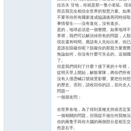
拉吉夫·甘地，你就是那一隻小老鼠。現
而且我完全相信全世界的智慧力量。如果
不要等待所有國家達成協議後再同時採取
事情發生——沒有進化，沒有進步。
是的，地球必須是一個整體。如果地球不
界裡，我們可以解決掉所有的問題，人類
現在還有時間。應該有人先站出來。你已
是誰在阻礙你呢？阻礙你的那股力量實際
無論如何，你沒有什麼可失去的。這個國
了。
但是我們得到了什麼？接下來的十年裡，
從明天早上開始，解散軍隊，將你們所有
沒有人僅憑喊口號就受影響。要把任何想
的歷史。否則，請收回你的話，並向全人
問題一
一個朋友問：
在世界各地，為了得到某種支持或否定某
一個相關的問題，但我從不做任何我無法
你的兩隻手與你大腦的兩個部分是相互交
然是右手。