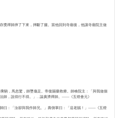
存獎禪師摔了下來，摔斷了腿。當他回到寺廟後，他讓寺廟院主做
與師乘騎，馬忽驚，師墜傷足。帝復賜藥救療。師喚院主：「與我做個
師，說得行不得。」...謚廣濟禪師。——《五燈會元》
師曰：「汝卻與我作師兄。」壽側掌曰：「這老賊！」——《五燈