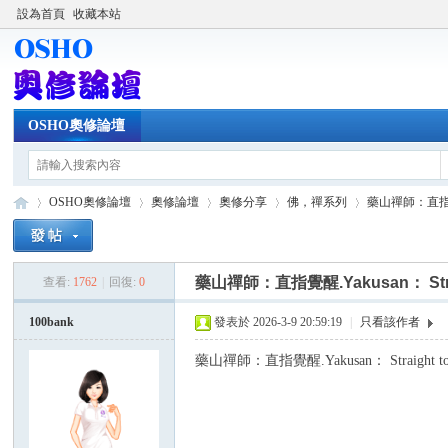
設為首頁
收藏本站
OSHO奧修論壇
OSHO奧修論壇
奧修論壇
奧修分享
佛，禪系列
藥山禪師：直指覺醒.Yak
藥山禪師：直指覺醒.Yakusan： Straight
查看:
1762
|
回復:
0
OS
»
›
›
›
›
100bank
發表於 2026-3-9 20:59:19
|
只看該作者
藥山禪師：直指覺醒.Yakusan： Straight to the