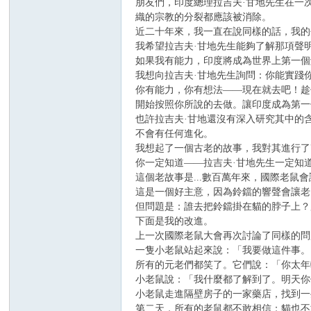
朋友們，印度總理拉吉夫·甘地先生在一
織的宗教的分裂都應該被消除。
近二十年來，我一直在說同樣的話，我的
我希望拉吉夫·甘地先生能夠了解那項聲
如果我有能力，印度將成為世界上第一個
我想向拉吉夫·甘地先生詢問：你能實踐
你有能力，你有想法——現在就去吧！趁
壇
開始按照你所說的去做。讓印度成為第一
也許拉吉夫·甘地還沒有深入研究其中的
不會有任何進化。
我想起了一個古老的故事，我對其進行了
你一定知道——拉吉夫·甘地先生一定知
這個老故事是...數百萬年來，國際老
這是一個好主意，因為鈴鐺的響聲會讓老
但問題是：誰去把鈴鐺掛在貓的脖子上？
下面是我的改進。
上一次國際老鼠大會再次討論了同樣的問
一隻小老鼠站起來說：「我要做這件事。
所有的元老們都笑了。它們說：「你太年
小老鼠說：「我什麼都了解到了。明天你
小老鼠走進隔壁房子的一家藥店，找到一
第二天，所有的老鼠都不敢相信；貓也不