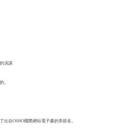
的演講
的。
了出自OSHO國際網站電子書的章節名。