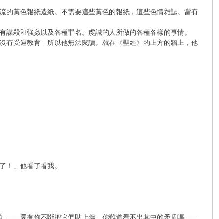
流的黃色報紙造紙。不需要這些黃色的報紙，這些色情雜誌。當有
有謀殺和強姦以及各種罪名。虔誠的人所做的各種各樣的事情。
沒有受過教育，所以他無法閱讀。就在《聖經》的上方的牆上，他
了！」他看了看我。
》——還有你不斷把它們貼上牆。你難道看不出其中的矛盾嗎——