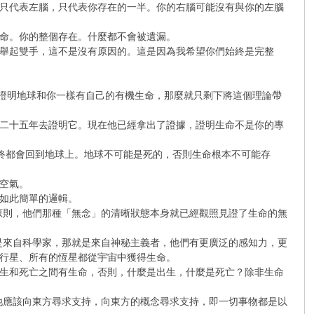
只代表左腦，只代表你存在的一半。你的右腦可能沒有與你的左腦
命。你的整個存在。什麼都不會被遺漏。
舉起雙手，這不是沒有原因的。這是因為我希望你們始終是完整
。如果能證明地球和你一樣有自己的有機生命，那麼就只剩下將這個理論帶
二十五年去證明它。現在他已經拿出了證據，證明生命不是你的專
一切最終都會回到地球上。地球不可能是死的，否則生命根本不可能存
空氣。
如此簡單的邏輯。
原則，他們那種「無念」的清晰狀態本身就已經觀照見證了生命的無
是來自科學家，那就是來自神秘主義者，他們有更廣泛的感知力，更
行星、所有的恆星都從宇宙中獲得生命。
生和死亡之間有生命，否則，什麼是出生，什麼是死亡？除非生命
他應該向東方尋求支持，向東方的概念尋求支持，即一切事物都是以