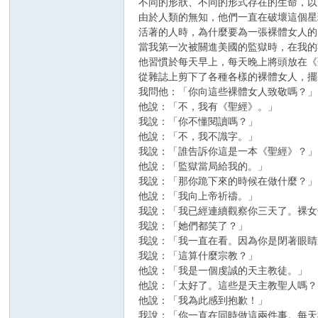
不同的形狀、不同的形式存在的生命，以
由於人類的無知，他們一直在破壞這個星
活著的人時，為什麼要為一張裸體女人的
當我第一次被關進美國的監獄時，在我的
他習慣於每天早上，每天晚上將頭放在《
從雜誌上剪下了各種各樣的裸體女人，擺
我問他：「你向這些裸體女人致敬嗎？」
他說：「不，我有《聖經》。」
我說：「你不懂閱讀嗎？」
他說：「不，我不識字。」
我說：「誰告訴你這是一本《聖經》？」
他說：「監獄當局給我的。」
我說：「那你跪下來的時候在做什麼？」
他說：「我向上帝祈禱。」
我說：「我已經連續觀察你三天了。裸女
我說：「她們都笑了？」
我說：「我一直在看。因為你是閉著眼睛
我說：「這算什麼宗教？」
他說：「我是一個虔誠的天主教徒。」
他說：「太好了。這些是天主教聖人嗎？
他說：「我為此感到抱歉！」
我說：「你一直在同時做這兩件事。每天