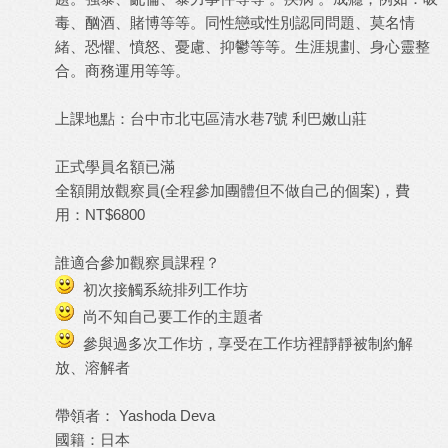
毒、酗酒、賭博等等。同性戀或性別認同問題、莫名情
緒、恐懼、憤怒、憂慮、抑鬱等等。生涯規劃、身心靈整
合。商務運用等等。
上課地點：台中市北屯區清水巷7號 利巴嫩山莊
正式學員名額已滿
全額開放觀察員(全程參加團體但不做自己的個案)，費
用：NT$6800
誰適合參加觀察員課程？
初次接觸系統排列工作坊
尚不知自己要工作的主題者
參與過多次工作坊，享受在工作坊裡靜靜被制約解
放、溶解者
帶領者： Yashoda Deva
國籍：日本