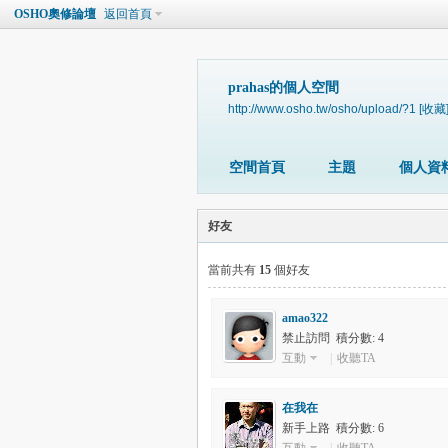
OSHO奧修論壇
返回首頁
prahas的個人空間
http://www.osho.tw/osho/upload/?1
[收藏
空間首頁
主題
個人資
好友
當前共有
15
個好友
amao322
禁止訪問 積分數: 4
互動
|
收聽TA
在我在
新手上路 積分數: 6