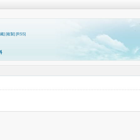
藏]
[複製]
[RSS]
料