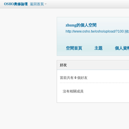
OSHO奧修論壇
返回首頁
zhung的個人空間
http://www.osho.tw/osho/upload/?100
[收
空間首頁
主題
個人資
好友
當前共有
0
個好友
沒有相關成員