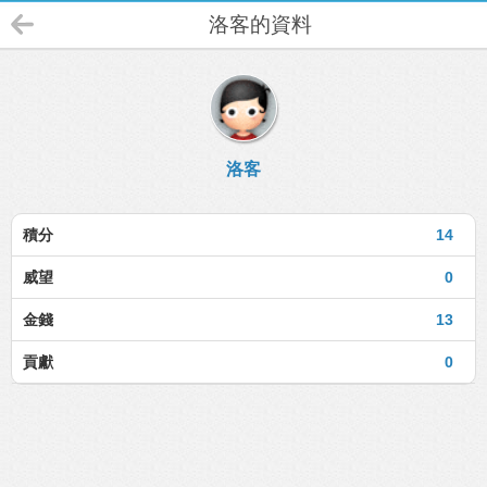
洛客的資料
洛客
積分
14
威望
0
金錢
13
貢獻
0