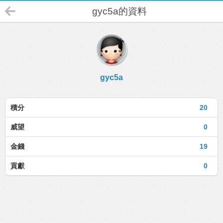
gyc5a的資料
gyc5a
積分
20
威望
0
金錢
19
貢獻
0