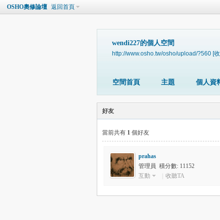
OSHO奧修論壇
返回首頁
wendi227的個人空間
http://www.osho.tw/osho/upload/?560
[收
空間首頁
主題
個人資
好友
當前共有
1
個好友
prahas
管理員 積分數: 11152
互動
|
收聽TA