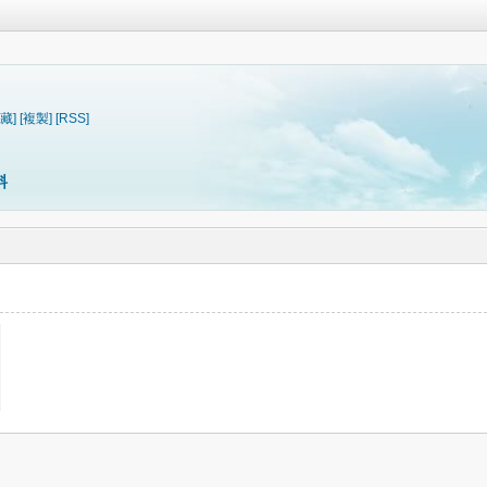
藏]
[複製]
[RSS]
料