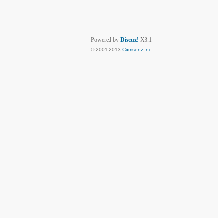
Powered by
Discuz!
X3.1
© 2001-2013
Comsenz Inc.