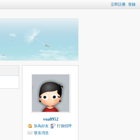
立即註冊
登錄
voa0952
加為好友
打個招呼
發送消息