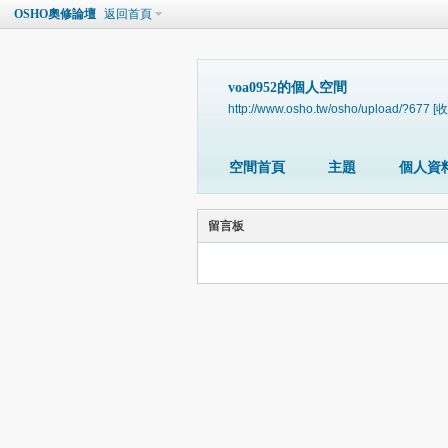
OSHO奧修論壇
返回首頁
voa0952的個人空間
http://www.osho.tw/osho/upload/?677
[收
空間首頁
主題
個人資
留言板