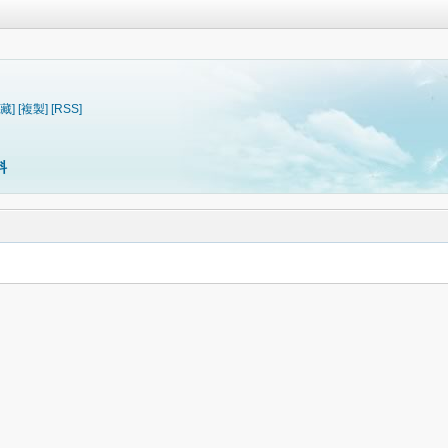
藏]
[複製]
[RSS]
料