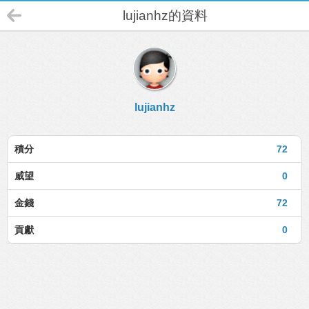
lujianhz的資料
lujianhz
積分
72
威望
0
金錢
72
貢獻
0