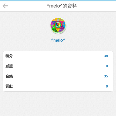
^melo^的資料
^melo^
積分
38
威望
0
金錢
35
貢獻
0