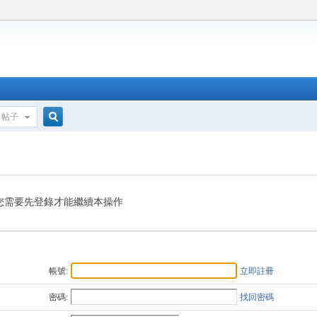
帖子
搜
索
您需要先登錄才能繼續本操作
帳號:
立即註冊
密碼:
找回密碼