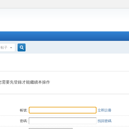
帖子
搜
索
您需要先登錄才能繼續本操作
帳號:
立即註冊
密碼:
找回密碼