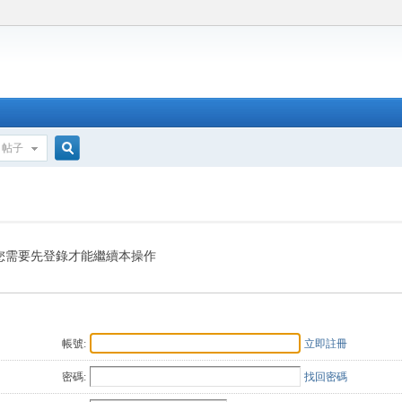
帖子
搜
索
您需要先登錄才能繼續本操作
帳號:
立即註冊
密碼:
找回密碼