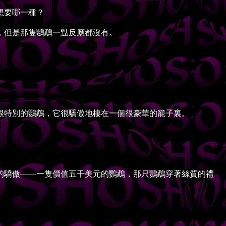
想要哪一種？
，但是那隻鸚鵡一點反應都沒有。
特別的鸚鵡，它很驕傲地棲在一個很豪華的籠子裏。
驕傲——一隻價值五千美元的鸚鵡，那只鸚鵡穿著絲質的禮