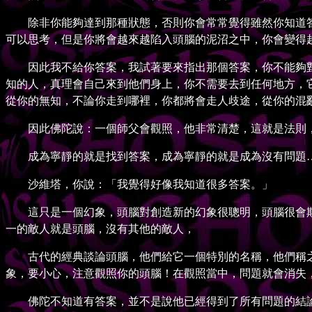
除非你能夠達到那種狀態，否則你會常常覺得雖然你知道答
可以思考，但是你將會越來越陷入頭腦的泥沼之中，你會變得
因此我不給你答案，我試著要來指出那個答案，你不能夠對
知的人，真理會自己來到他們身上，你不需要去到任何地方，
從你的無知，不論你走到哪裡，你都將會走人歧途，從你的混
因此佛陀說：一個師父會觀照，他非常清楚，這就是法則，
成為寧靜的就是找到答案，成為寧靜的就是成為沒有問題…
沙維塔，你說：「我覺得好像我知道很多答案。」
這只是一個幻象，頭腦對創造新的幻象很聰明，頭腦很會欺
一的敵人就是頭腦，沒有其他的敵人，
古代的經典談論頭腦，他們給它一個特別的名稱，他們稱之
象，要小心，注意觀照你的頭腦！在觀照當中，問題就會消失
佛陀不知道有答案，並不是說他已經得到了所有問題的結論