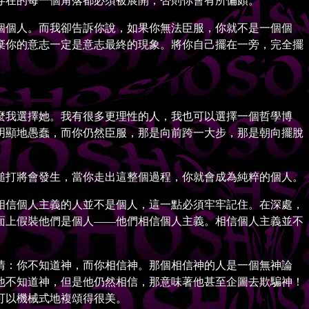
在的每一個角落都必須被展開，否則你會有所偏頗。
個人。而我卻告訴你說，如果你無法臣服，你就不是一個個
棄你的意志一定是意志最終的現象。將你自己擺在一旁，完全擺
我選擇她。我有很多更理性的人，我也可以選擇一個哲學博
明顯地愚蠢，而你仍然臣服，那是向前跨一大步，那是朝向擺脫
打將會發生，當你走出這整個過程，你就會成為純粹的個人。
信個人主義的人並不是個人，這一點必須牢牢記住。在深處，
面上假裝他們是個人——他們相信個人主義。相信個人主義並不
：你不知道神，而你相信神。那個相信神的人是一個無神論
他不知道神，但是他仍然相信，那意味著他甚至企圖去欺騙神！
可以機械式地複頌得很美。