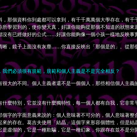
，那個資料你到處都可以拿到，有千千萬萬個大學存在，有千千
你所學習到的，使你變天真，好讓你能夠從那個不知道的狀態來
都沒有已經做好的公式……好讓你能夠像一個小孩一樣地反映事
晰，鏡子上面沒有灰塵……你直接反映出「那個是的」。從那個
我們必須很有規範，規範和個人主義是不是完全相反？
很大的不同。個人主義者還不是一個個人，那些相信個人主義的
什麼特別，它並沒有什麼獨特性，每一個人都有自我，它非常
個字的字面意義來說的：個人意味著不可分的，個人意味著整合
起來的存在。葛吉夫使用「結晶」這個字來形容個體性，但是結
它是虛假的，它是一種欺騙，它是一種幻象，你跟存在並不是分