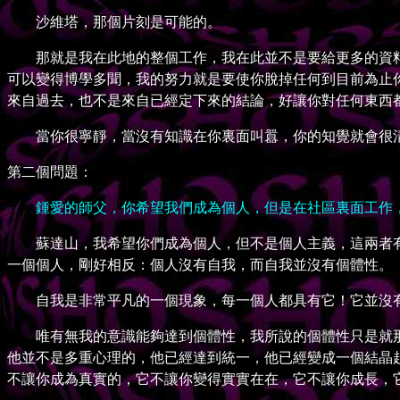
沙維塔，那個片刻是可能的。
那就是我在此地的整個工作，我在此並不是要給更多的資料
可以變得博學多聞，我的努力就是要使你脫掉任何到目前為止
來自過去，也不是來自已經定下來的結論，好讓你對任何東西
當你很寧靜，當沒有知識在你裏面叫囂，你的知覺就會很清
第二個問題：
鍾愛的師父，你希望我們成為個人，但是在社區裏面工作，
蘇達山，我希望你們成為個人，但不是個人主義，這兩者有
一個個人，剛好相反：個人沒有自我，而自我並沒有個體性。
自我是非常平凡的一個現象，每一個人都具有它！它並沒有
唯有無我的意識能夠達到個體性，我所說的個體性只是就那
他並不是多重心理的，他已經達到統一，他已經變成一個結晶
不讓你成為真實的，它不讓你變得實實在在，它不讓你成長，