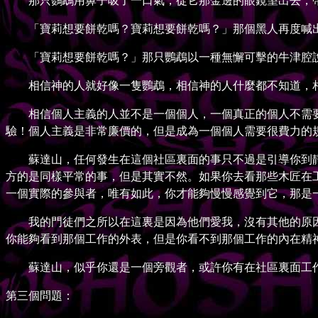
那只鸚鵡用鼻子吸了一口氣，從它那金邊的眼鏡望出去，帶
「寶莉想要餅乾嗎？寶莉想要餅乾嗎？」那個黑人再度喊
「寶莉想要餅乾嗎？」那只鸚鵡以一種無懈可擊的牛津腔說
相信神的人就好像一隻鸚鵡，相信神的人什麼都不知道，相
相信個人主義的人並不是一個個人，一個真正的個人不需要
驗！個人主義是非常廉價的，但是成為一個個人需要很費力的
蘇達山，任何發生在這個社區裏面的事只不過是引導你到靜
方的是同樣平常的事，但是其實不然。如果你去看那些木匠在
一個實際的參與者，唯有如此，你才能夠慢慢感覺到它，那是
我的門徒們之所以在這裏是因為他們愛我，沒有其他的原因
你能夠看到那個工作的外表，但是你看不到那個工作的內在精
蘇達山，似乎你還是一個旁觀者，或許你有在社區裏面工作
第三個問題：