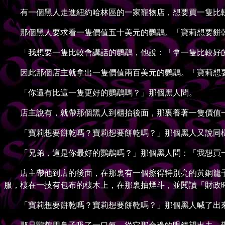
有一個黑人走進紐約哈林區的一家寵物店，想要買一隻比較
那個黑人要求看一隻價值五十美元的鸚鵡。「寶莉想要餅乾
「我想要一隻比較會講話的鸚鵡，他說：「拿一隻比較好
因此那個店主就拿出一隻價值兩百美元的鸚鵡。「寶莉想要
「你還有比這一隻更好的鸚鵡嗎？」那個黑人問。
店主說有，就帶那個黑人到櫃抬後面，那裏養著一隻價值一
「寶莉想要餅乾嗎？寶莉想要餅乾嗎？」那個黑人又說同樣
「兄弟，這是你最好的鸚鵡嗎？」那個黑人問：「我想買一
店主帶他到店的後面，在那裏有一個擦得特別亮的黃銅籠子
服，棲在一技有包布的棲木上，在那裏抽煙斗，並閱讀「財政
「寶莉想要餅乾嗎？寶莉想要餅乾嗎？」那個黑人喊了出