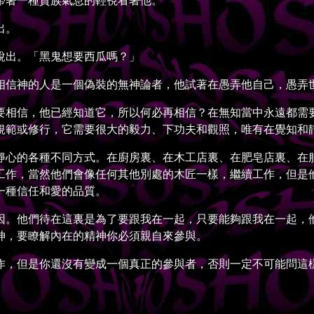
著一種貴族氣息的輕視看著他。
出。
出。「黑鬼想要西瓜嗎？」
信神的人是一個偽裝的無神論者，他試著在愚弄他自己，愚弄
相信，他已經知道它，所以何必再相信？在無知當中永遠都需要
規範或修行，它需要很大的毅力、下功夫和觀照，唯有在覺知和
心的各種不同方式。在廚房裏、在木工店裏、在肥皂店裏、在服
工作，當然他們會像任何其他別處的木匠一樣，繼續工作，但是
一種信任和愛的品質。
。他們待在這裏是為了要跟我在一起，只要能夠跟我在一起，他
神，要瞭解內在的精神你必須親自來參與。
，但是你還沒有變成一個真正的參與者，否則一定不可能問這