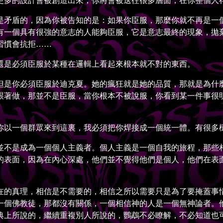
多的設計會被創造出來，你將會被送往很多層面，在你整個人存
矛盾的，因為你被告知的是：如果你臣服，那麼你就不再是一個
有一個具有很強的意志的人能夠臣服，它是意志最終的現象，拋
習慣會抗拒……
是必須臣服於某種在邏輯上看起來根本就不對的東西。
是你必須臣服於迪克夏。她的瘋狂就是她的品質，那就是為什麼
跟著做，那並不是臣服，當你根本不被說服，你看到某一件事很
以一個群眾來到這裏，我必須把你焊接成一個統一體。有很多槌
不是成為一個個人主義者。個人主義是一個自我的旅程，那些相
的表面，因為在內心深處，他們並不覺得他們是個人，他們在表
的真理，相信是不需要的，相信之所以需要只是為了要掩蓋事情
一個佛教徒，那都沒有關係，一個相信神的人是一個無神論者。
典上所說的，繼續重複別人所說的，鸚鵡不必瞭解，不必知道也