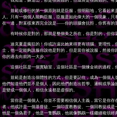
我知道，蘇達山，那是很困難的，但成長是很困難的。有更
規範或修行的第一個原則就是臣服，很明顯地，它看起來是
人。只有一個個人能夠臣服，臣服是如此偉大的一個現象，只
在一邊，對某樣東西完全說是——你的頭腦會抗拒，你舊有的
有時候你是對的，那就是整個美之所在，你是對的，但你還
迪克夏是瘋狂的！你或許遠比她來得更有頭腦、更理性，但
士，他一定能夠說服你說他是對的，但是當你被說服，然後你
你的過去向前跨一大步。
這個社區是一個實驗室，這個社區是一個煉金術的過程，你
規範是創造出個體性的方式，但是要記住，成為一個個人並
他們知道他們並不是個人，因此他們創造出哲學、邏輯或爭論
是變成一個個人，相信永遠都是虛假的。
當你是一個個人，你並不需要相信個人主義，當它是你存在
者，他或許是一個基督徒、一個印度教教徒、一個回教徒或是
他是一個偽君子，他是一隻鸚鵡，他就像鸚鵡一樣繼續複頌經