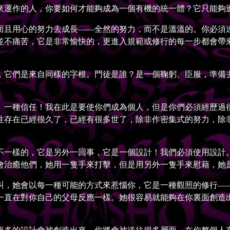
運作的人，你要如何才能夠成為一個有機的統一體？它只能夠
且用心的努力去成長——全然的努力，而不是溫溫的。你必須達
並不痛苦，它是非常愉快的，更進入規範或修行的每一步都會帶
它們是來自同樣的字根。門徒是誰？是一個鞠躬、臣服，準備去
一種信任！我在此是要使你們成為個人，但是你們必須經歷過很
性存在已經很久了，已經有很多世了，除非作密集式的努力，除
一樣的，它是另外一回事，它是一個設計！我們必須使用設計。
會治癒他們，她用一隻手來打擊，但是用另外一隻手來慰藉，她
，她會以每一種可能的方式來惹惱你，它是一種觀照的修行——
一直在對你自己的父母反應一樣。她很容易就能夠在你裏面創造