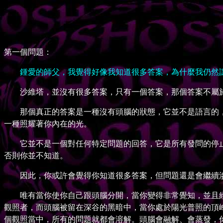
第一個問題：
鍾愛的師父，我覺得好像我知道很多答案，為什麼我仍然
沙維塔，並沒有很多答案，只有一個答案，那個答案不屬於
那個真正的答案是一種沒有頭腦的狀態，它並不是語言的，
一種照耀著你內在的光。
它並不是一個對任何特定問題的回答，它是所有發問的停止
否則你並不知道。
因此，你或許會覺得你知道很多答案，但問題還是會繼續滲
唯有當你使你自己跟頭腦分開，當你變得非常覺知，並且經
觀照者，而頭腦被留在深谷的黑暗中，當你處於陽光普照的頂
個觀照當中，所有的問題就都會溶解。頭腦會融解、會蒸發，