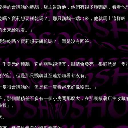
棒的會講話的鸚鵡，店主告訴他，他們有很多種鸚鵡，看看他
嗎？寶莉想要餅乾嗎？」那只鸚鵡一端出來，他就馬上這樣叫
的出來給我看。」
餅乾嗎？寶莉想要餅乾嗎？」還是沒有回答。
千美元的鸚鵡，它的羽毛很漂亮，眼睛會發亮，很顯然是一隻很
的話，但是那只鸚鵡甚至連抬頭看都沒有。
隻很會講話的，但是這一隻看起來好像啞巴。」
，那個體積差不多有一個小房間那麼大，在那裏棲著店主收藏的
時報」。
來。