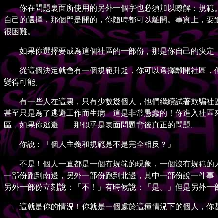
你在問題裏面所使用的另外一個字也必須加以瞭解：規範。
自己的選擇，那個門是開的，你隨時都可以離開。事實上，要
很困難。
如果你選擇要成為這個社區的一部份，那是你自己的決定，
從這個決定就會有一個規範升起，你可以選擇離開社區，但
變得可能。
有一些人在這裏，只有少數幾個人，他們繼續試著欺騙社區
甚至只是為了逃避工作而生病，這是非常愚蠢的！你進入社區
區，如果你逃避……那似乎是表面問題背後真正的問題。
你說：「個人主義和規範是不是完全相反？」
不是！個人一直都是一個有規範的現象，一個沒有規範的人
一部份跑到南邊，另外一部份跑到北邊，其中一部份說一件事
另外一部份立刻說：「不！」有時候說：「是。」但是另外一
這就是你的情況！你就是一個處於這種情況下的個人，你甚