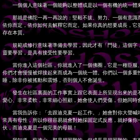
一個個人意味著一個能夠以整體或是以一個有機的統一體來
那就是佛陀一再一再說的：堅毅不拔、努力、一個有意識而
依你而定，依你如何去解釋它而定。如果你真的想要成長，它
存在本質。
規範或修行意味著準備去學習，因此才有「門徒」這個字，
靈要學習，是具有接受性要學習。
當你進入這個社區，你就進入了一個佛圈，它是一種臣服、
你們才會慢慢被焊接起來而成為一個統一體。你們以一個多重
睡，除非你被搖動和震憾，否則個人不會誕生。
發生在社區裏面的工作事實上跟它表面上所呈現出來的是不
愛心、非常柔軟，非常細心照顧，她會使人們受傷，但她同時
當我告訴你：「去跟迪克夏一起工作。」她會對你大聲喊叫
常具有母性，所以你很容易就會對她採固定式反應，就好像你
伙，而迪克夏是一個完美的母親！