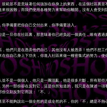
規範並不是意味著任何強加在你身上的東西，在這個社區裏並不
進來很困難，而我們使用各種努力來幫助你離開，沒有人會受到
你準備要把你自己交付出來，你準備要涉入。
是一旦你在社區裏，那意味著你已經負起一個責任，唯有透過責
，他們只是在愚弄他們自己，其他沒有人被愚弄！他們不想工作
來在你自己身上下功夫，你進入社區來做一種密集式的努力，使
並不是一個個人，他只是一團混亂，他是很多片斷，所有那些片
，另外一部份卻在反對它，這是你所知道的，我只是在陳述一項
部份立刻反對它而說：「不。」
至不能夠說出一個全然的是或全然的不，你的「不」總是不熱心