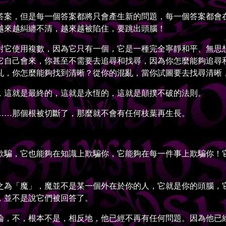
案，但是每一個答案都將只會產生新的問題，每一個答案都會在
越來越糾纏不清，越來越被陷住，要跳出頭腦！
它使用複數，因為它只有一個，它是一種完全寧靜和平、無思想
它自己會來，你甚至不需要去追尋和找尋，因為你怎麼能夠追尋
亂，你怎麼能夠找到清晰？從你的混亂，當你試圖要去找尋清晰
這就是最終的，這就是永恆的，這就是顛撲不破的法則。
…那個根被切斷了，那麼就不會有任何枝葉再生長。
騙，它也能夠在知識上欺騙你，它能夠在每一件事上欺騙你！它
為「魔」，魔並不是某一個外在於你的人，它就是你的頭腦，它
，並不是說它們被回答了。
，不，根本不是，相反地，他已經不再有任何問題。因為他已經