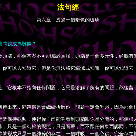
法句經
第六章 透過一個暗色的玻璃
讓問題成為難題？
頭腦，那個答案不可能屬於頭腦，頭腦是一個多元性，頭腦有
你可以去知道它，但是你無法將它縮減成知識，你可以知道它，
，它根本不指向任何問題，它只是溶解了所有的問題，然後留下
透出來，問題還是會繼續折磨你。問題一定會升起，因為那個根
常保持觀照，使得你自己能夠看到頭腦跟你是分開的，那個根才
峰，只是一個純粹的觀照，只是看著，而不跟任何東西認同，不
你就變成只是一個純粹的存在，一個呼吸、一個心跳、完全存在