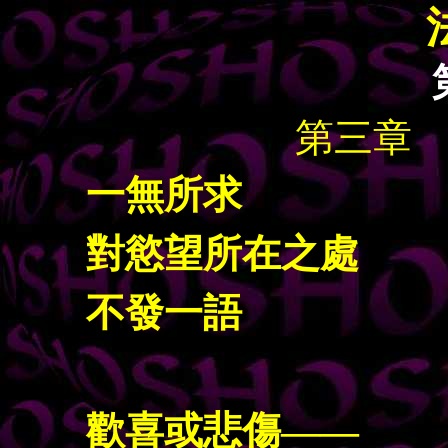
第三章
一無所求
對慾望所在之處
不發一語
歡喜或悲傷——