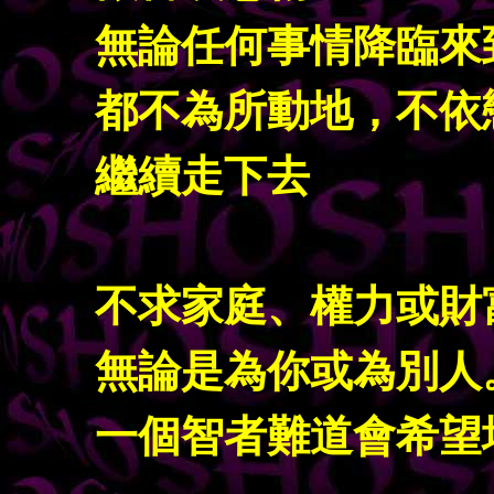
無論任何事情降臨來
都不為所動地，不依
繼續走下去
不求家庭、權力或財
無論是為你或為別人
一個智者難道會希望