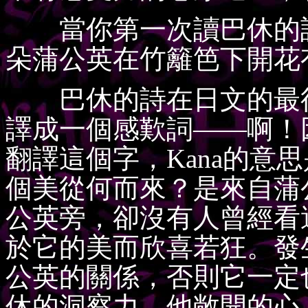
當你第一次讀巴休的詩
朵蒲公英在竹籬笆下開花
巴休的詩在日文的最後一
譯成一個感歎詞——啊！
翻譯這個字，Kana的意
個美從何而來？是來自蒲
公英旁，卻沒有人曾經看
於它的美而欣喜若狂。發
公英的關係，否則它一定
休的洞察力，他敞開的心