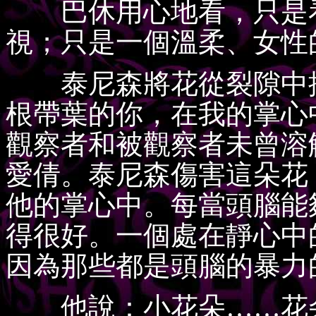
巴休用心地看，只是看
視；只是一個溫柔、女性
泰尼森將花從裂隙中摘
根帶葉的你，在我的掌心
觀察者和被觀察者未曾溶
愛倩。泰尼森傷害這朵花
他的掌心中。每當頭腦能
得很好。一個處在靜心中
因為那些都是頭腦的暴力
他說：小花朵……花朵