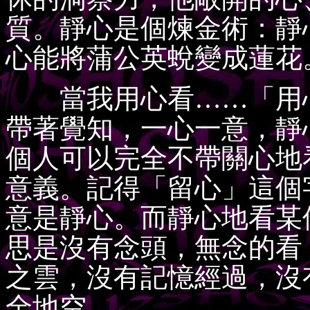
質。靜心是個煉金術：靜
心能將蒲公英蛻變成蓮花
當我用心看……「用心
帶著覺知，一心一意，靜
個人可以完全不帶關心地
意義。記得「留心」這個
意是靜心。而靜心地看某
思是沒有念頭，無念的看
之雲，沒有記憶經過，沒
全地空。