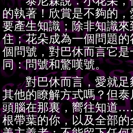
泰尼森說：小花朵，但
的執著！欣賞是不夠的，
要產生知識；除非知識來
住；花朵成為一個問題的
個問號，對巴休而言它是
同：問號和驚嘆號。
對巴休而言，愛就足夠
其他的瞭解方式嗎？但泰
頭腦在那裏，嚮往知道…
根帶葉的你，以及全部的
美主義者：不能留下任何