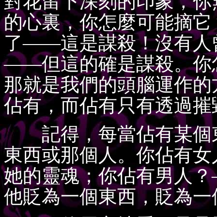
對花留下深刻的印象，你
的心裏，你怎麼可能摘它
了——這是謀殺！沒有人
——但這的確是謀殺。你
那就是我們的頭腦運作的
佔有，而佔有只有透過摧
記得，每當佔有某個東
東西或那個人。你佔有女
她的靈魂；你佔有男人？
他貶為一個東西，貶為一