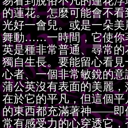
易看到脫俗不凡的蓮花浮
的蓮花。怎麼可能會不看
光好一會兒。或是一朵美
舞動……一時間，它使你
英是種非常普通、尋常的
獨自生長。要能留心看見
心者、一個非常敏銳的意
蒲公英沒有表面的美麗，
在於它的平凡，但這個平
的東西都充滿著神——即
常有感受力的心穿透它，