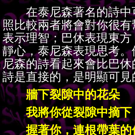
在泰尼森著名的詩中可
照比較兩者將會對你很有
表示理智；巴休表現東方
靜心，泰尼森表現思考。
尼森的詩看起來會比巴休
詩是直接的，是明顯可見
牆下裂隙中的花朵
我將你從裂隙中摘下
握著你，連根帶葉的