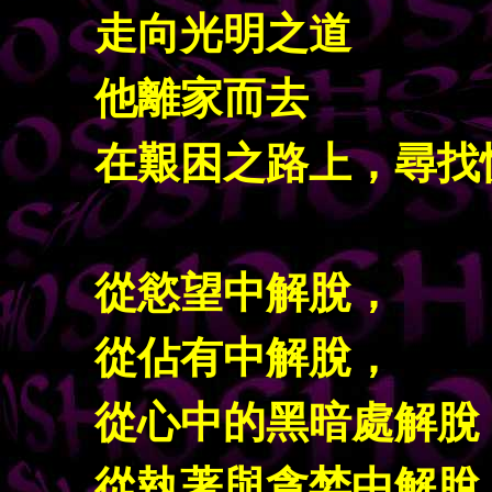
走向光明之道
他離家而去
在艱困之路上，尋找
從慾望中解脫，
從佔有中解脫，
從心中的黑暗處解脫
從執著與貪婪中解脫