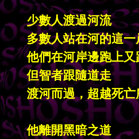
少數人渡過河流
多數人站在河的這一
他們在河岸邊跑上又
但智者跟隨道走
渡河而過，超越死亡
他離開黑暗之道